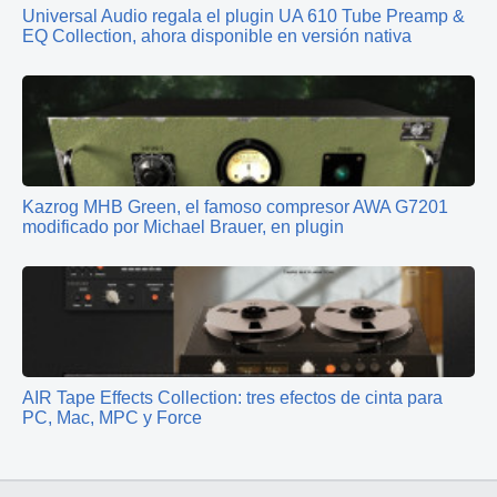
Universal Audio regala el plugin UA 610 Tube Preamp &
EQ Collection, ahora disponible en versión nativa
Kazrog MHB Green, el famoso compresor AWA G7201
modificado por Michael Brauer, en plugin
AIR Tape Effects Collection: tres efectos de cinta para
PC, Mac, MPC y Force