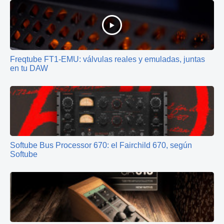
Freqtube FT1-EMU: válvulas reales y emuladas, juntas
en tu DAW
Softube Bus Processor 670: el Fairchild 670, según
Softube