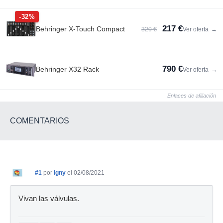
-32%
217 €
Behringer X-Touch Compact
320 €
Ver oferta
→
790 €
Behringer X32 Rack
Ver oferta
→
Enlaces de afiliación
COMENTARIOS
#1
por
igny
el 02/08/2021
Vivan las válvulas.