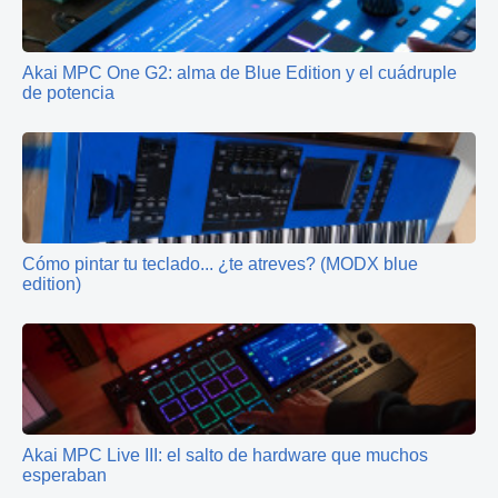
Akai MPC One G2: alma de Blue Edition y el cuádruple
de potencia
Cómo pintar tu teclado... ¿te atreves? (MODX blue
edition)
Akai MPC Live III: el salto de hardware que muchos
esperaban