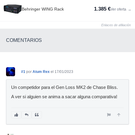
1.385 €
Behringer WING Rack
Ver oferta
→
Enlaces de afiliación
COMENTARIOS
#1
por
Atum Rex
el 17/01/2023
Un competidor para el Gen Loss MK2 de Chase Bliss.
A ver si alguien se anima a sacar alguna comparativa!