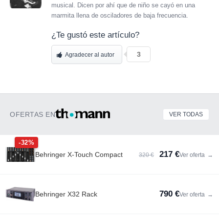
musical. Dicen por ahí que de niño se cayó en una
marmita llena de osciladores de baja frecuencia.
¿Te gustó este artículo?
3
Agradecer al autor
OFERTAS EN
VER TODAS
-32%
217 €
Behringer X-Touch Compact
320 €
Ver oferta
→
790 €
Behringer X32 Rack
Ver oferta
→