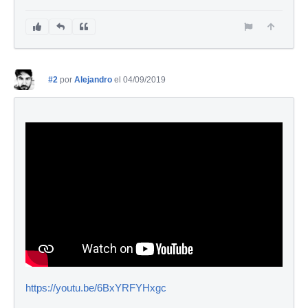
#2
por
Alejandro
el 04/09/2019
https://youtu.be/6BxYRFYHxgc