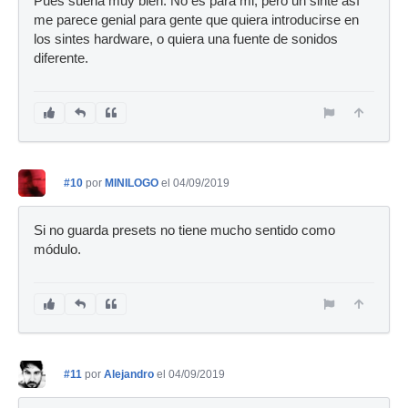
Pues suena muy bien. No es para mi, pero un sinte así
me parece genial para gente que quiera introducirse en
los sintes hardware, o quiera una fuente de sonidos
diferente.
#10
por
MINILOGO
el 04/09/2019
Si no guarda presets no tiene mucho sentido como
módulo.
#11
por
Alejandro
el 04/09/2019