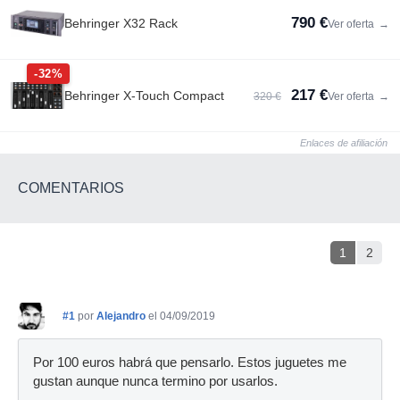
790 €
Behringer X32 Rack
Ver oferta
→
-32%
217 €
Behringer X-Touch Compact
320 €
Ver oferta
→
Enlaces de afiliación
COMENTARIOS
1
2
#1
por
Alejandro
el 04/09/2019
Por 100 euros habrá que pensarlo. Estos juguetes me
gustan aunque nunca termino por usarlos.