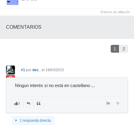
Enlaces de afiliación
COMENTARIOS
1
2
#1
por
dav_
el 19/03/2015
Ban
Ningun interés si no está en castellano ...
3
1 respuesta directa