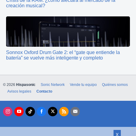
Crisis de la RAM: ¿cómo afectará al mercado de la
creación musical?
Sonnox Oxford Drum Gate 2: el “gate que entiende la
batería” se vuelve más inteligente y completo
© 2026
Hispasonic
Sonic Network
Vende tu equipo
Quiénes somos
Avisos legales
Contacto
X