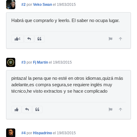
#2
por
Veko Swan
el 19/03/2015
Habrá que comprarlo y leerlo. El saber no ocupa lugar.
4
#3
por
Fj Martin
el 19/03/2015
pintaza! la pena que no esté en otros idiomas,quizá más
adelante,es compra segura,se requiere inglés muy
técnico,he visto extractos y se hace complicado
#4
por
Hispadrino
el 19/03/2015