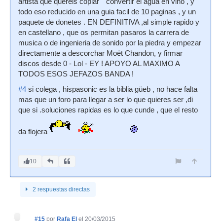
artista que quereis copiar" "convertir el agua en vino , y
todo eso reducido en una guia facil de 10 paginas , y un
paquete de donetes . EN DEFINITIVA ,al simple rapido y
en castellano , que os permitan pasaros la carrera de
musica o de ingenieria de sonido por la piedra y empezar
directamente a descorchar Moët Chandon, y firmar
discos desde 0 - Lol - EY ! APOYO AL MAXIMO A
TODOS ESOS JEFAZOS BANDA !
#4
si colega , hispasonic es la biblia güeb , no hace falta
mas que un foro para llegar a ser lo que quieres ser ,di
que si .soluciones rapidas es lo que cunde , que el resto
da flojera
10
2 respuestas directas
#15
por
Rafa El
el 20/03/2015