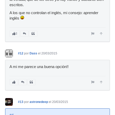
escritos.
A los que no controlan el inglés, mi consejo: aprender
inglés
3
#12
por
Dass
el 20/03/2015
A mi me parece una buena opción!!
#13
por
astronedeep
el 20/03/2015