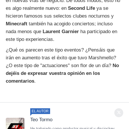
en nuevas vías de negocio. De todos modos, esto no
es algo realmente nuevo: en
Second Life
ya se
hicieron famosos sus selectos clubes nocturnos y
Minecraft
también ha acogido conciertos; incluso
nada menos que
Laurent Garnier
ha participado en
este tipo experiencias.
¿Qué os parecen este tipo eventos? ¿Pensáis que
irán en aumento tras el éxito que tuvo Marshmello?
¿O este tipo de "actuaciones" son flor de un día?
No
dejéis de expresar vuestra opinión en los
comentarios
.
EL AUTOR
Teo Tormo
He trabajado como productor musical y discjockey.