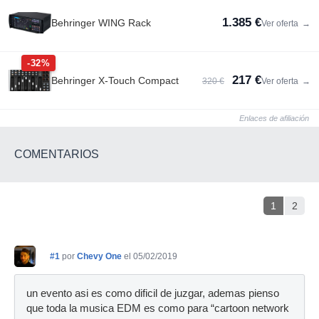
1.385 €
Behringer WING Rack
Ver oferta
→
-32%
217 €
Behringer X-Touch Compact
320 €
Ver oferta
→
Enlaces de afiliación
COMENTARIOS
1
2
#1
por
Chevy One
el 05/02/2019
un evento asi es como dificil de juzgar, ademas pienso
que toda la musica EDM es como para “cartoon network