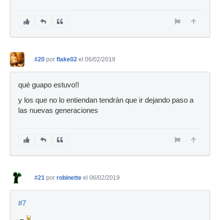
#20
por
flake02
el 06/02/2019
qué guapo estuvo!!
y los que no lo entiendan tendrán que ir dejando paso a
las nuevas generaciones
#21
por
robinette
el 06/02/2019
#7