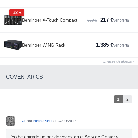
-32%
217 €
Behringer X-Touch Compact
320 €
Ver oferta
→
1.385 €
Behringer WING Rack
Ver oferta
→
Enlaces de afiliación
COMENTARIOS
1
2
#1
por
HouseSoul
el 24/09/2012
Yo he entrado un par de veces en el Service Center y