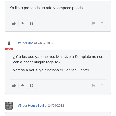
Yo llevo probando un rato y tampoco puedo !!!
#4
por
8bit
el 24/09/2012
Ban
¿Y a los que ya tenemos Massive o Komplete no nos
van a hacer ningún regalito?
Vamos a ver si ya funciona el Service Center...
#5
por
HouseSoul
el 24/09/2012