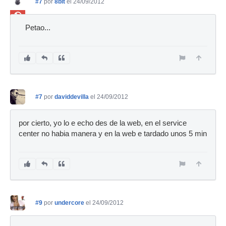
#7
por
8bit
el 24/09/2012
Ban
Petao...
#7
por
daviddevilla
el 24/09/2012
por cierto, yo lo e echo des de la web, en el service
center no habia manera y en la web e tardado unos 5 min
#9
por
undercore
el 24/09/2012