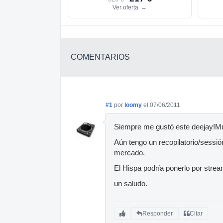
Ver oferta
→
COMENTARIOS
#1
por
loomy
el 07/06/2011
Siempre me gustó este deejay!Mu
Aún tengo un recopilatorio/sessió
mercado.
El Hispa podría ponerlo por strea
un saludo.
Responder
Citar