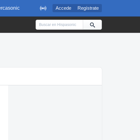

rcasonic
Accede
Regístrate