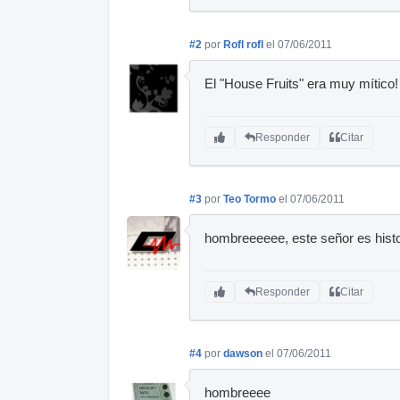
#2
por
Rofl rofl
el 07/06/2011
El "House Fruits" era muy mítico!
Responder
Citar
#3
por
Teo Tormo
el 07/06/2011
hombreeeeee, este señor es histo
Responder
Citar
#4
por
dawson
el 07/06/2011
hombreeee