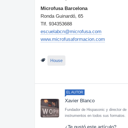
Microfusa Barcelona
Ronda Guinardó, 65
Tlf. 934353688
escuelabcn@microfusa.com
www.microfusaformacion.com
House
EL AUTOR
Xavier Blanco
Fundador de Hispasonic y director de 
instrumentos en todos sus formatos.
¿Te gustó este artículo?