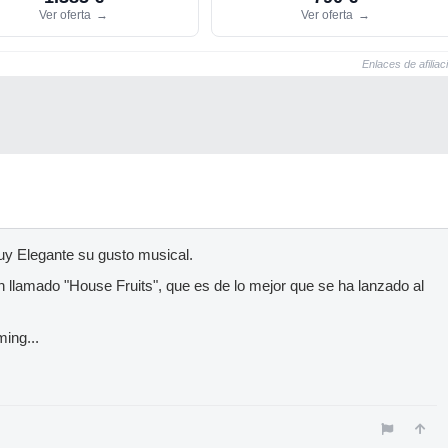
Ver oferta
→
Ver oferta
→
Enlaces de afiliac
y Elegante su gusto musical.
n llamado "House Fruits", que es de lo mejor que se ha lanzado al
ming...