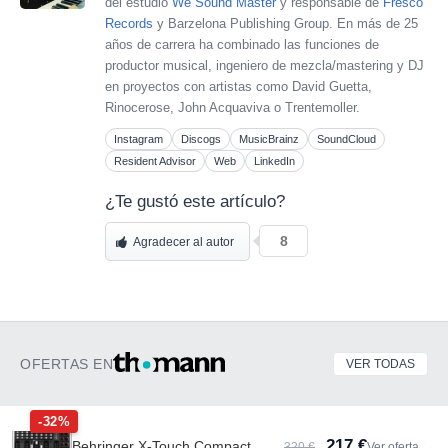
del estudio
We Sound Master
y responsable de
Fresco
Records
y Barzelona Publishing Group. En más de 25
años de carrera ha combinado las funciones de
productor musical, ingeniero de mezcla/mastering y DJ
en proyectos con artistas como David Guetta,
Rinocerose, John Acquaviva o Trentemoller.
Instagram
Discogs
MusicBrainz
SoundCloud
Resident Advisor
Web
LinkedIn
¿Te gustó este artículo?
8
Agradecer al autor
OFERTAS EN
VER TODAS
-32%
217 €
Behringer X-Touch Compact
320 €
Ver oferta
→