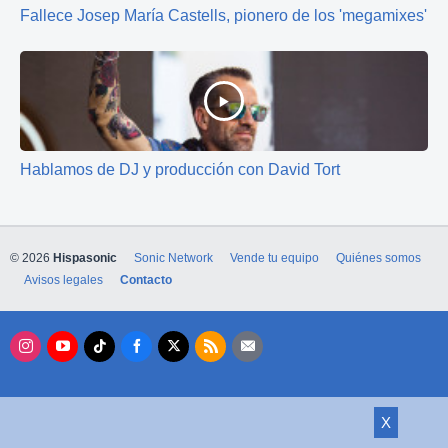
Fallece Josep María Castells, pionero de los 'megamixes'
Hablamos de DJ y producción con David Tort
© 2026
Hispasonic
Sonic Network
Vende tu equipo
Quiénes somos
Avisos legales
Contacto
X