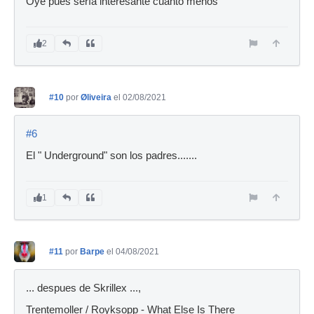
Oye pues sería interesante cuanto menos
2
#10
por
Øliveira
el 02/08/2021
#6
El " Underground" son los padres.......
1
#11
por
Barpe
el 04/08/2021
... despues de Skrillex ...,
Trentemoller / Royksopp - What Else Is There