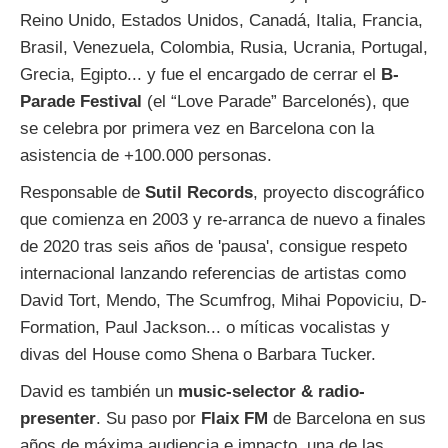
Reino Unido, Estados Unidos, Canadá, Italia, Francia,
Brasil, Venezuela, Colombia, Rusia, Ucrania, Portugal,
Grecia, Egipto... y fue el encargado de cerrar el
B-
Parade Festival
(el “Love Parade” Barcelonés), que
se celebra por primera vez en Barcelona con la
asistencia de +100.000 personas.
Responsable de
Sutil Records
, proyecto discográfico
que comienza en 2003 y re-arranca de nuevo a finales
de 2020 tras seis años de 'pausa', consigue respeto
internacional lanzando referencias de artistas como
David Tort, Mendo, The Scumfrog, Mihai Popoviciu, D-
Formation, Paul Jackson... o míticas vocalistas y
divas del House como Shena o Barbara Tucker.
David es también un
music-selector & radio-
presenter
. Su paso por
Flaix FM
de Barcelona en sus
años de máxima audiencia e impacto, una de las