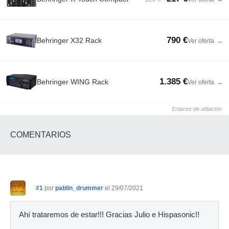
790 €
Behringer X32 Rack
Ver oferta
→
1.385 €
Behringer WING Rack
Ver oferta
→
Enlaces de afiliación
COMENTARIOS
#1
por
pablin_drummer
el 29/07/2021
Ahí trataremos de estar!!! Gracias Julio e Hispasonic!!