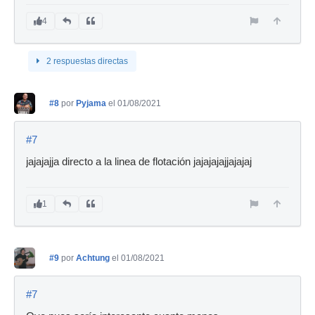
4
2 respuestas directas
#8
por
Pyjama
el 01/08/2021
#7
jajajajja directo a la linea de flotación jajajajajjajajaj
1
#9
por
Achtung
el 01/08/2021
#7