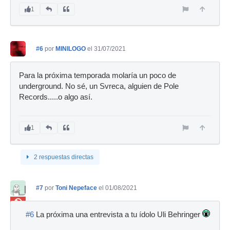
1
#6
por
MINILOGO
el 31/07/2021
Para la próxima temporada molaría un poco de
underground. No sé, un Svreca, alguien de Pole
Records.....o algo así.
1
2 respuestas directas
#7
por
Toni Nepeface
el 01/08/2021
Ban
#6
La próxima una entrevista a tu ídolo Uli Behringer