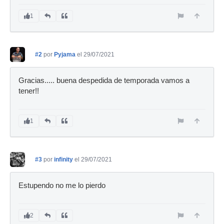
1
#2
por
Pyjama
el 29/07/2021
Gracias..... buena despedida de temporada vamos a
tener!!
1
#3
por
infinity
el 29/07/2021
Estupendo no me lo pierdo
2