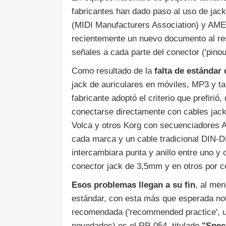
fabricantes han dado paso al uso de jac
(MIDI Manufacturers Association) y AMEI
recientemente un nuevo documento al re
señales a cada parte del conector ('pinou
Como resultado de la
falta de estándar
jack de auriculares en móviles, MP3 y ta
fabricante adoptó el criterio que prefiri
conectarse directamente con cables jack
Volca y otros Korg con secuenciadores Ar
cada marca y un cable tradicional DIN-DI
intercambiara punta y anillo entre uno y
conector jack de 3,5mm y en otros por 
Esos problemas llegan a su fin
, al me
estándar, con esta más que esperada not
recomendada ('recommended practice', u
novedades) es el RP-054, titulado
"Spec