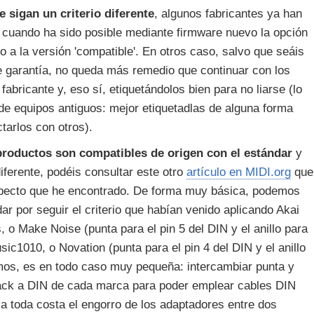
sigan un criterio diferente
, algunos fabricantes ya han
cuando ha sido posible mediante firmware nuevo la opción
o a la versión 'compatible'. En otros caso, salvo que seáis
le garantía, no queda más remedio que continuar con los
fabricante y, eso sí, etiquetándolos bien para no liarse (lo
e equipos antiguos: mejor etiquetadlas de alguna forma
tarlos con otros).
productos son compatibles de origen con el estándar
y
diferente, podéis consultar este otro
artículo en MIDI.org
que
especto que he encontrado. De forma muy básica, podemos
ar por seguir el criterio que habían venido aplicando Akai
ts, o Make Noise (punta para el pin 5 del DIN y el anillo para
sic1010, o Novation (punta para el pin 4 del DIN y el anillo
amos, es en todo caso muy pequeña: intercambiar punta y
 jack a DIN de cada marca para poder emplear cables DIN
 a toda costa el engorro de los adaptadores entre dos