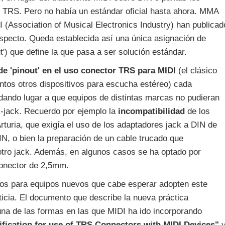
k TRS. Pero no había un estándar oficial hasta ahora. MMA
 (Association of Musical Electronics Industry) han publicad
specto. Queda establecida así una única asignación de
t') que define la que pasa a ser solución estándar.
 de 'pinout' en el uso conector TRS para MIDI
(el clásico
ntos otros dispositivos para escucha estéreo) cada
ó, dando lugar a que equipos de distintas marcas no pudieran
-jack. Recuerdo por ejemplo la
incompatibilidad
de los
turia, que exigía el uso de los adaptadores jack a DIN de
N, o bien la preparación de un cable trucado que
 otro jack. Además, en algunos casos se ha optado por
conector de 2,5mm.
nos para equipos nuevos que cabe esperar adopten este
icia. El documento que describe la nueva práctica
na de las formas en las que MIDI ha ido incorporando
ification for use of TRS Connectors with MIDI Devices"