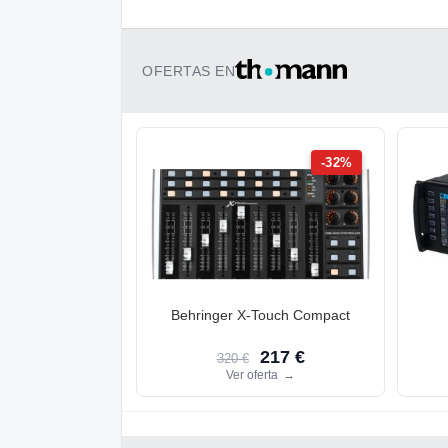
OFERTAS EN
-32%
Behringer X-Touch Compact
217 €
320 €
Ver oferta
→