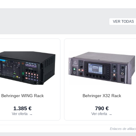
VER TODAS
Behringer WING Rack
Behringer X32 Rack
1.385 €
790 €
Ver oferta
→
Ver oferta
→
Enlaces de afiliac