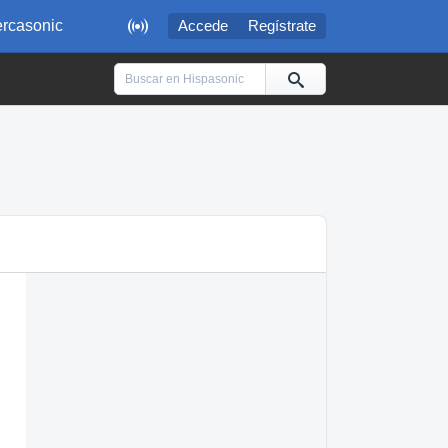

rcasonic
Accede
Regístrate