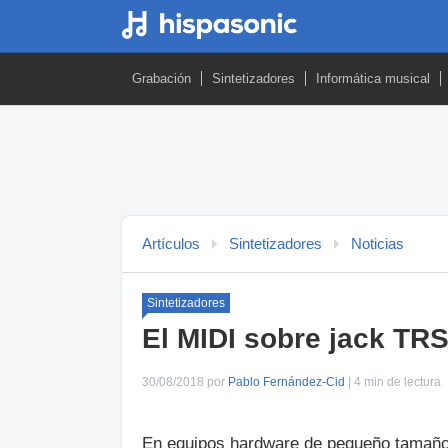
Grabación
Sintetizadores
Informática musical
Artículos
Sintetizadores
Noticias
Sintetizadores
El MIDI sobre jack TRS
30/08/2018 por
Pablo Fernández-Cid
| 4 min de lectura
En equipos hardware de pequeño tamaño, 