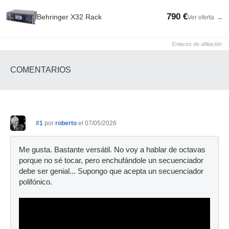
790 €
Behringer X32 Rack
Ver oferta
→
Enlaces de afiliación
COMENTARIOS
#1
por
roberto
el 07/05/2026
Me gusta. Bastante versátil. No voy a hablar de octavas
porque no sé tocar, pero enchufándole un secuenciador
debe ser genial... Supongo que acepta un secuenciador
polifónico.