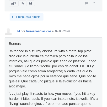
3
1 respuesta directa
#4
por
TorreznosClasicos
el 07/05/2026
Buenas
"Wrapped in a sturdy enclosure with a metal top plate"
dice que la cubierta es metálica pero calla lo de los
laterales, así que es posible que sean de plástico. Tengo
el Cobalt8 (le llamo "Tocho" por eso de cobalTOCHO y
porque vale como arma arrojadiza) y cada vez que lo
miro me hace ojitos por la estética que tiene. Que bonito
que es! Que cada uno juzgue si la evolución es hacia
algo mejor.
". . . just play. It reacts to how you move. If you hit a key
harder, it bites back. If you lean into a note, it swells. It’s a
“living” sound engine. . ." eso me hace pensar que no