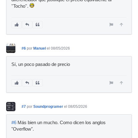
''Tocho''.
#6
por
Manuel
el 08/05/2026
Sí, un poco pasado de precio
#7
por
Soundprogramer
el 08/05/2026
#6
Más bien un mucho. Como dicen los anglos
"Overflow".