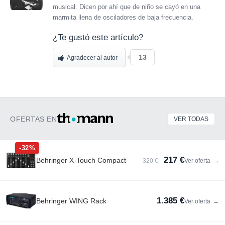
musical. Dicen por ahí que de niño se cayó en una
marmita llena de osciladores de baja frecuencia.
¿Te gustó este artículo?
13
Agradecer al autor
OFERTAS EN
VER TODAS
-32%
217 €
Behringer X-Touch Compact
320 €
Ver oferta
→
1.385 €
Behringer WING Rack
Ver oferta
→