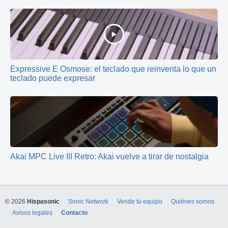
Expressive E Osmose: el teclado que reinventa lo que un
teclado puede expresar
Akai MPC Live III Retro: Akai vuelve a tirar de nostalgia
© 2026
Hispasonic
Sonic Network
Vende tu equipo
Quiénes somos
Avisos legales
Contacto