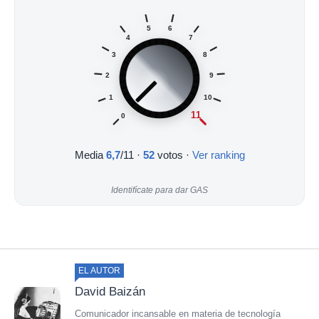
5
6
4
7
3
8
2
9
1
10
11
0
Media
6,7
/11
·
52
votos ·
Ver ranking
Identifícate para dar GAS
EL AUTOR
David Baizán
Comunicador incansable en materia de tecnología