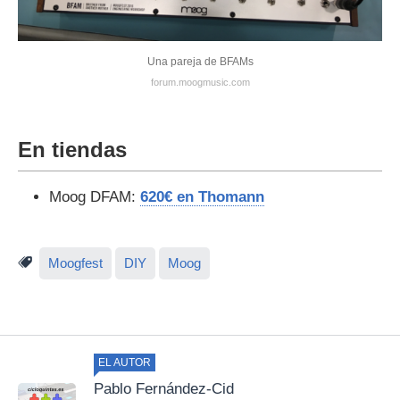
Una pareja de BFAMs
forum.moogmusic.com
En tiendas
Moog DFAM:
620€ en Thomann
Moogfest
DIY
Moog
EL AUTOR
Pablo Fernández-Cid