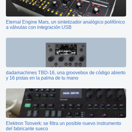
Eternal Engine Mars, un sintetizador analógico polifónico
a válvulas con integración USB
dadamachines TBD‑16, una groovebox de código abierto
y 16 pistas en la palma de tu mano
Elektron Tonverk: se filtra un posible nuevo instrumento
del fabricante sueco