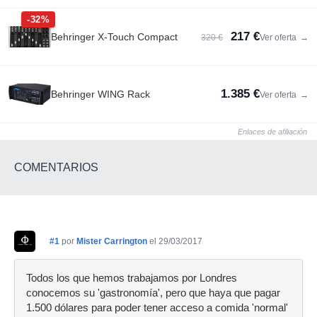
-32%
217 €
Behringer X-Touch Compact
320 €
Ver oferta
→
1.385 €
Behringer WING Rack
Ver oferta
→
Enlaces de afiliación
COMENTARIOS
#1
por
Mister Carrington
el 29/03/2017
Todos los que hemos trabajamos por Londres
conocemos su 'gastronomía', pero que haya que pagar
1.500 dólares para poder tener acceso a comida 'normal'