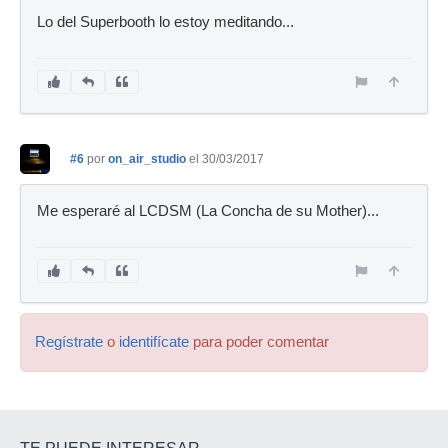
Lo del Superbooth lo estoy meditando...
#6
por
on_air_studio
el 30/03/2017
Me esperaré al LCDSM (La Concha de su Mother)...
Regístrate
o
identifícate
para poder comentar