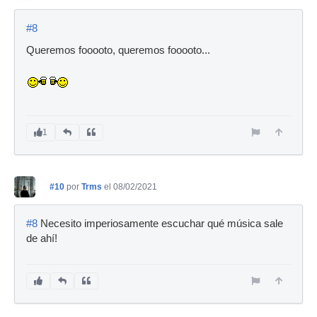
#8
Queremos fooooto, queremos fooooto...
1
#10
por
Trms
el 08/02/2021
#8
Necesito imperiosamente escuchar qué música sale
de ahí!