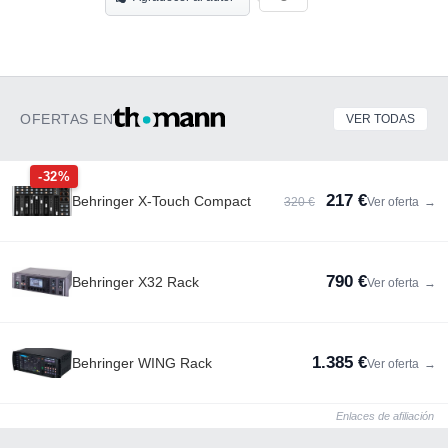
OFERTAS EN
VER TODAS
-32%
217 €
Behringer X-Touch Compact
320 €
Ver oferta
→
790 €
Behringer X32 Rack
Ver oferta
→
1.385 €
Behringer WING Rack
Ver oferta
→
Enlaces de afiliación