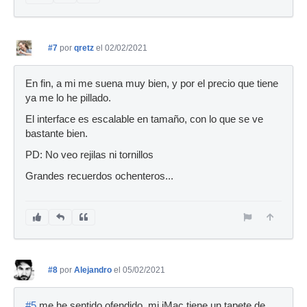
#7
por
qretz
el 02/02/2021
En fin, a mi me suena muy bien, y por el precio que tiene
ya me lo he pillado.
El interface es escalable en tamaño, con lo que se ve
bastante bien.
PD: No veo rejilas ni tornillos
Grandes recuerdos ochenteros...
#8
por
Alejandro
el 05/02/2021
#5
me he sentido ofendido, mi iMac tiene un tapete de