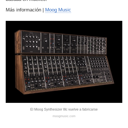
Más información |
Moog Music
El Moog Synthesizer IIIc vuelve a fabricarse
moogmusic.com