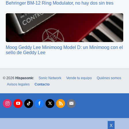
Behringer BM-12 Ring Modulator, no hay dos sin tres
Moog Geddy Lee Minimoog Model D: un Minimoog con el
sello de Geddy Lee
© 2026
Hispasonic
Sonic Network
Vende tu equipo
Quiénes somos
Avisos legales
Contacto
X