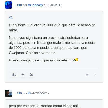
#18
por
Mr. Nobody
el 03/05/2017
#1
El System-55 fueron 35.000 igual que este, lo acabo de
mirar.
No se que significara un precio estratosferico para
algunos, pero -en lineas generales- me sale una media
de 1000 por cada modulo; creo que mas caro que
Cwejman. Opinion solamente.
Bueno, venga, vale... que es discretisimo
1
#19
por
IG
el 03/05/2017
pero por ese precio, sonara como el original...