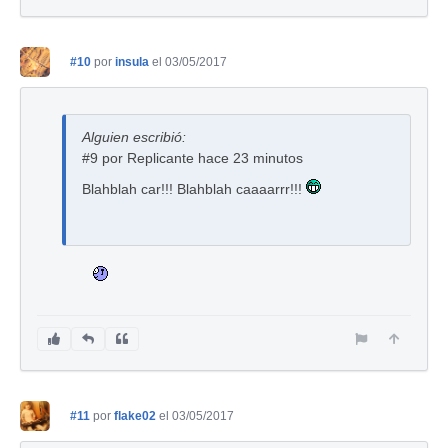
#10
por
insula
el 03/05/2017
Alguien escribió:
#9 por Replicante hace 23 minutos
Blahblah car!!! Blahblah caaaarrr!!!
#11
por
flake02
el 03/05/2017