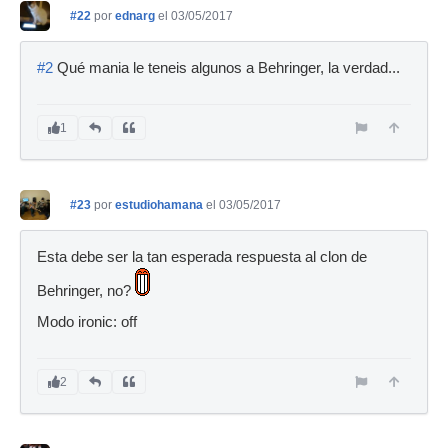
#22
por
ednarg
el 03/05/2017
#2
Qué mania le teneis algunos a Behringer, la verdad...
1
#23
por
estudiohamana
el 03/05/2017
Esta debe ser la tan esperada respuesta al clon de
Behringer, no?
Modo ironic: off
2