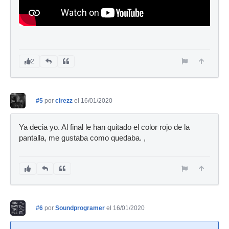
2
#5
por
cirezz
el 16/01/2020
Ya decia yo. Al final le han quitado el color rojo de la
pantalla, me gustaba como quedaba. ,
#6
por
Soundprogramer
el 16/01/2020