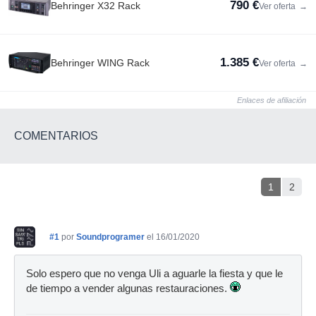
790 €
Behringer X32 Rack
Ver oferta
→
1.385 €
Behringer WING Rack
Ver oferta
→
Enlaces de afiliación
COMENTARIOS
1
2
#1
por
Soundprogramer
el 16/01/2020
Solo espero que no venga Uli a aguarle la fiesta y que le
de tiempo a vender algunas restauraciones.