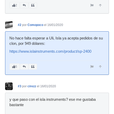
2
#2
por
Comopoco
el 16/01/2020
No hace falta esperar a Uli, Isla ya acepta pedidos de su
clon, por 949 dólares:
https://www.islainstruments.com/product/sp-2400
5
#3
por
cirezz
el 16/01/2020
y que paso con el isla instruments? ese me gustaba
bastante