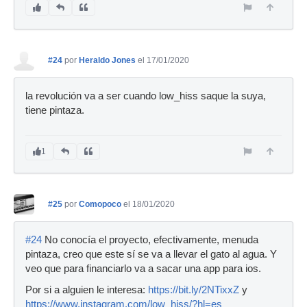
#24
por
Heraldo Jones
el 17/01/2020
la revolución va a ser cuando low_hiss saque la suya,
tiene pintaza.
1
#25
por
Comopoco
el 18/01/2020
#24
No conocía el proyecto, efectivamente, menuda
pintaza, creo que este sí se va a llevar el gato al agua. Y
veo que para financiarlo va a sacar una app para ios.
Por si a alguien le interesa:
https://bit.ly/2NTixxZ
y
https://www.instagram.com/low_hiss/?hl=es