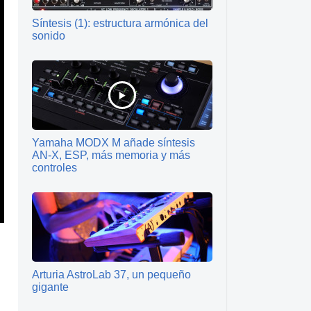
Síntesis (1): estructura armónica del
sonido
Yamaha MODX M añade síntesis
AN-X, ESP, más memoria y más
controles
Arturia AstroLab 37, un pequeño
gigante