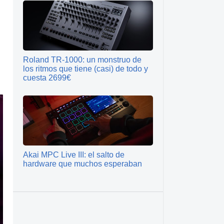
Roland TR-1000: un monstruo de
los ritmos que tiene (casi) de todo y
cuesta 2699€
Akai MPC Live III: el salto de
hardware que muchos esperaban