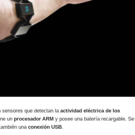
n sensores que detectan la
actividad eléctrica de los
ene un
procesador ARM
y posee una batería recargable. Se
 también una
conexión USB
.