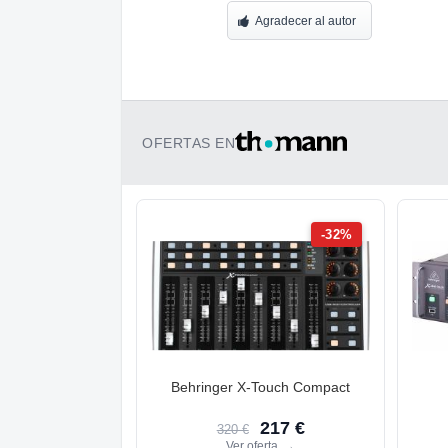
Agradecer al autor
OFERTAS EN
-32%
Behringer X-Touch Compact
217 €
320 €
Ver oferta
→