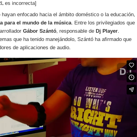
L es incorrecta]
o hayan enfocado hacia el ámbito doméstico o la educación,
ta para el mundo de la música
. Entre los privilegiados que
arrollador
Gábor Szántó
, responsable de
Dj Player
.
lemas que ha tenido manejándolo, Szántó ha afirmado que
ores de aplicaciones de audio.