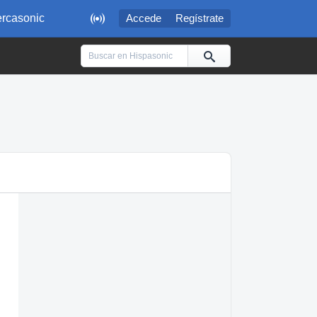

rcasonic
Accede
Regístrate