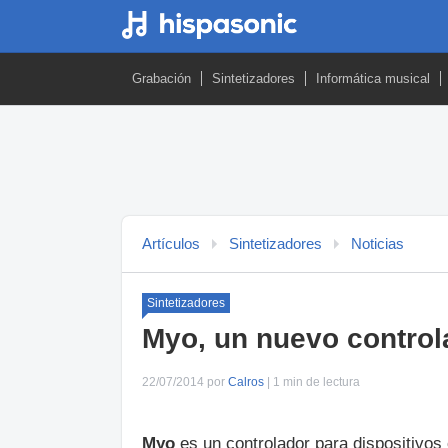
Grabación
Sintetizadores
Informática musical
Artículos
Sintetizadores
Noticias
Sintetizadores
Myo, un nuevo control
22/07/2014 por
Calros
| 1 min de lectura
Myo
es un controlador para dispositivos