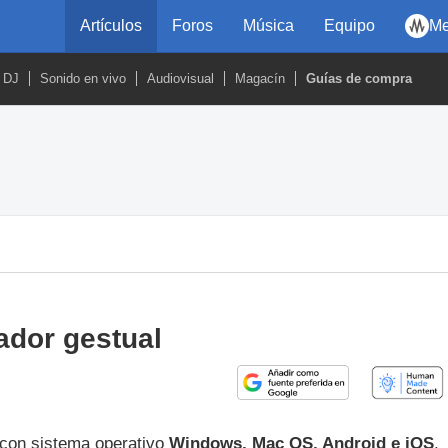
Artículos
Foros
Música
Equipo
Me
DJ
Sonido en vivo
Audiovisual
Magacín
Guías de compra
ador gestual
 con sistema operativo
Windows, Mac OS, Android e iOS
,