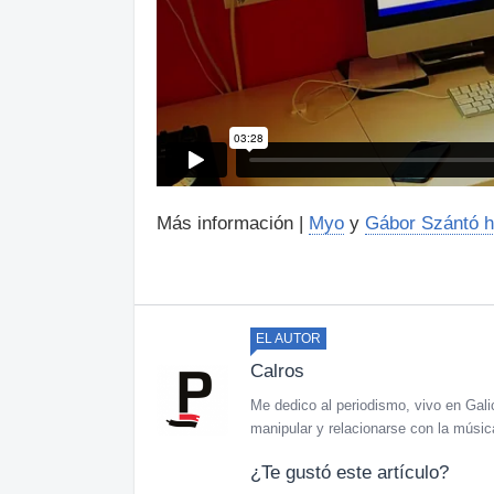
Más información |
Myo
y
Gábor Szántó h
EL AUTOR
Calros
Me dedico al periodismo, vivo en Gali
manipular y relacionarse con la música
¿Te gustó este artículo?