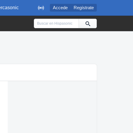

rcasonic
Accede
Regístrate