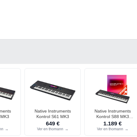
uments
Native Instruments
Native Instruments
8 MK3
Kontrol S61 MK3
Kontrol S88 MK3
Komplete 26
649 €
1.189 €
ann
→
Ver en thomann
→
Ver en thomann
→