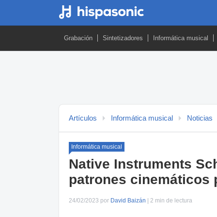
Grabación
Sintetizadores
Informática musical
Artículos
Informática musical
Noticias
Informática musical
Native Instruments Sc
patrones cinemáticos 
24/02/2023 por
David Baizán
| 2 min de lectura