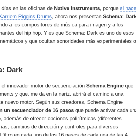
 días en las oficinas de
Native Instruments
, porque
si hac
 Karriem Riggins Drums
, ahora nos presentan
Schema: Dar
ndo a los compositores de música para imagen y a los
amantes del hip hop. Y es que Schema: Dark es uno de esos
inemáticos y que ocultan sonoridades más experimentales o
a: Dark
 el innovador motor de secuenciación
Schema Engine
que
ments y que, me da en la nariz, abrirá el camino a una
ste nuevo motor. Según sus creadores, Schema Engine
n un secuenciador de 16 pasos
que puede activar cada un
, además de ofrecer opciones polirítmicas (diferentes
ias, cambios de dirección y controles para diversos
 filtro en cada uno de los 16 pasos de cada una de las 4