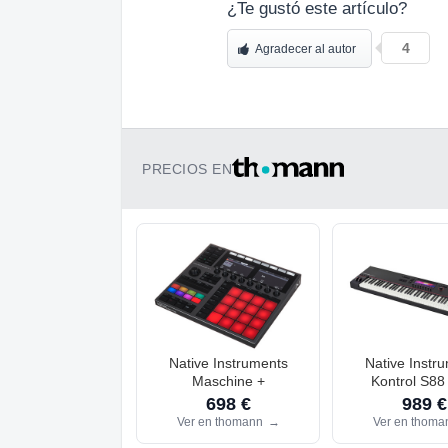
¿Te gustó este artículo?
4
Agradecer al autor
PRECIOS EN
Native Instruments
Native Instr
Maschine +
Kontrol S8
698 €
989 €
Ver en thomann
→
Ver en thom