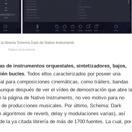
 la librería Schema Dark de Native Instruments
Native Instruments
s de instrumentos orquestales, sintetizadores, bajos,
ién bucles
. Todos ellos caracterizados por poseer una
deal para composiciones cinemáticas, como tráilers, bandas
Aunque después de ver el vídeo de demostración que abre l
n la página de Native Instruments, no veo motivo para no
po de producciones musicales. Por último, Schema: Dark
 algoritmos de reverb, delay y modulaciones varias), así
de la ya citada librería de más de 1700 fuentes. La cual, por