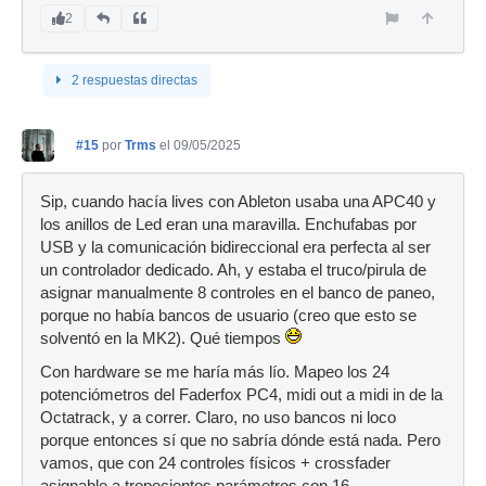
2
2 respuestas directas
#15
por
Trms
el 09/05/2025
Sip, cuando hacía lives con Ableton usaba una APC40 y
los anillos de Led eran una maravilla. Enchufabas por
USB y la comunicación bidireccional era perfecta al ser
un controlador dedicado. Ah, y estaba el truco/pirula de
asignar manualmente 8 controles en el banco de paneo,
porque no había bancos de usuario (creo que esto se
solventó en la MK2). Qué tiempos
Con hardware se me haría más lío. Mapeo los 24
potenciómetros del Faderfox PC4, midi out a midi in de la
Octatrack, y a correr. Claro, no uso bancos ni loco
porque entonces sí que no sabría dónde está nada. Pero
vamos, que con 24 controles físicos + crossfader
asignable a tropecientos parámetros con 16