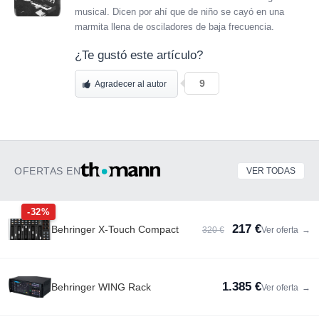
musical. Dicen por ahí que de niño se cayó en una
marmita llena de osciladores de baja frecuencia.
¿Te gustó este artículo?
9
Agradecer al autor
OFERTAS EN
VER TODAS
-32%
217 €
Behringer X-Touch Compact
320 €
Ver oferta
→
1.385 €
Behringer WING Rack
Ver oferta
→