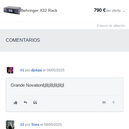
790 €
Behringer X32 Rack
Ver oferta
→
Enlaces de afiliación
COMENTARIOS
#1
por
djskpa
el 08/05/2025
Grande Novation🙌🙌🙌🙌🙌
#2
por
Trms
el 08/05/2025