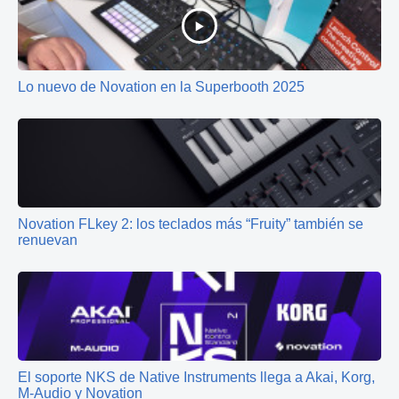
Lo nuevo de Novation en la Superbooth 2025
Novation FLkey 2: los teclados más “Fruity” también se
renuevan
El soporte NKS de Native Instruments llega a Akai, Korg,
M-Audio y Novation