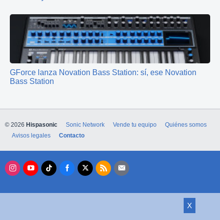
GForce lanza Novation Bass Station: sí, ese Novation
Bass Station
© 2026
Hispasonic
Sonic Network
Vende tu equipo
Quiénes somos
Avisos legales
Contacto
X