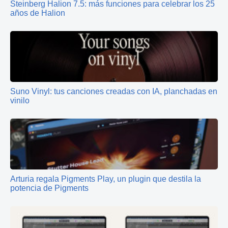
Steinberg Halion 7.5: más funciones para celebrar los 25
años de Halion
Suno Vinyl: tus canciones creadas con IA, planchadas en
vinilo
Arturia regala Pigments Play, un plugin que destila la
potencia de Pigments