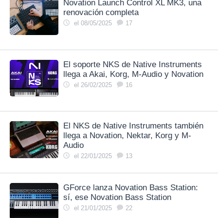
Novation Launch Control XL MK3, una
renovación completa
el 08/05/2025
17
El soporte NKS de Native Instruments
llega a Akai, Korg, M-Audio y Novation
el 26/02/2025
16
El NKS de Native Instruments también
llega a Novation, Nektar, Korg y M-
Audio
el 22/01/2025
13
GForce lanza Novation Bass Station:
sí, ese Novation Bass Station
el 21/01/2025
22