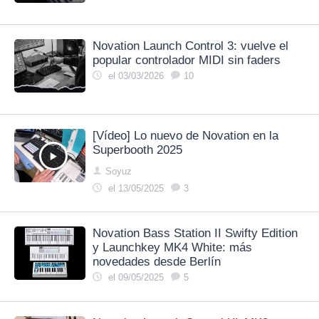
Novation Launch Control 3: vuelve el
popular controlador MIDI sin faders
el 03/03/2026
10
[Vídeo] Lo nuevo de Novation en la
Superbooth 2025
Soyuz
el 13/05/2025
3
Novation Bass Station II Swifty Edition
y Launchkey MK4 White: más
novedades desde Berlín
el 09/05/2025
5