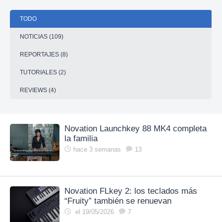
TODO
NOTICIAS (109)
REPORTAJES (8)
TUTORIALES (2)
REVIEWS (4)
Novation Launchkey 88 MK4 completa
la familia
hace 3 semanas
13
Novation FLkey 2: los teclados más
“Fruity” también se renuevan
el 19/05/2026
7