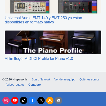
Universal Audio EMT 140 y EMT 250 ya están
disponibles en formato nativo
Al fin llegó: MIDI-CI Profile for Piano v1.0
© 2026
Hispasonic
Sonic Network
Vende tu equipo
Quiénes somos
Avisos legales
Contacto