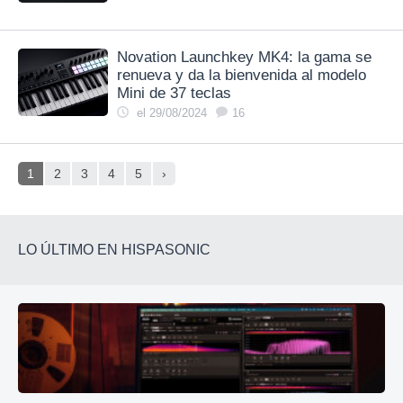
Novation Launchkey MK4: la gama se
renueva y da la bienvenida al modelo
Mini de 37 teclas
el 29/08/2024
16
1
2
3
4
5
›
LO ÚLTIMO EN HISPASONIC