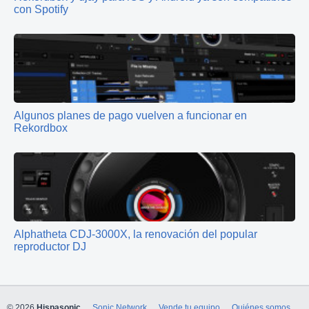
con Spotify
Algunos planes de pago vuelven a funcionar en
Rekordbox
Alphatheta CDJ-3000X, la renovación del popular
reproductor DJ
© 2026
Hispasonic
Sonic Network
Vende tu equipo
Quiénes somos