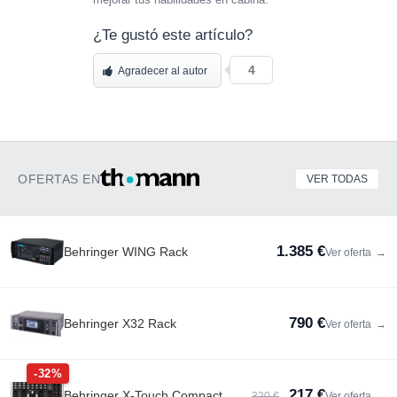
¿Te gustó este artículo?
4
Agradecer al autor
OFERTAS EN
VER TODAS
1.385 €
Behringer WING Rack
Ver oferta
→
790 €
Behringer X32 Rack
Ver oferta
→
-32%
217 €
Behringer X-Touch Compact
320 €
Ver oferta
→