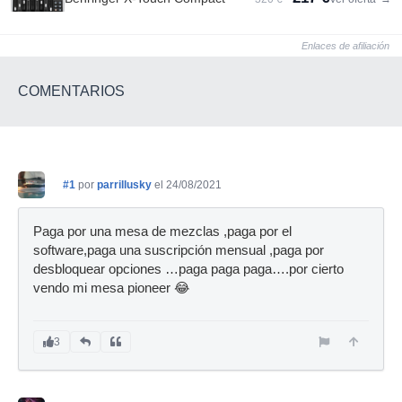
Enlaces de afiliación
COMENTARIOS
#1
por
parrillusky
el 24/08/2021
Paga por una mesa de mezclas ,paga por el
software,paga una suscripción mensual ,paga por
desbloquear opciones …paga paga paga….por cierto
vendo mi mesa pioneer 😂
3