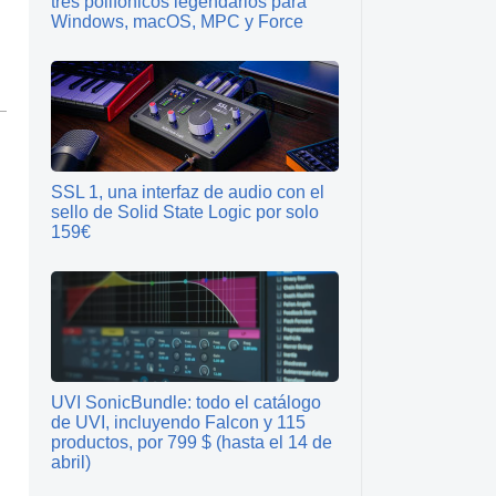
tres polifónicos legendarios para
Windows, macOS, MPC y Force
SSL 1, una interfaz de audio con el
sello de Solid State Logic por solo
159€
UVI SonicBundle: todo el catálogo
de UVI, incluyendo Falcon y 115
productos, por 799 $ (hasta el 14 de
abril)