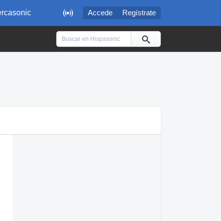

rcasonic
Accede
Regístrate