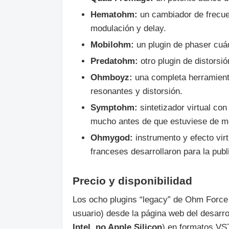
Hematohm:
un cambiador de frecue
modulación y delay.
Mobilohm:
un plugin de phaser cuá
Predatohm:
otro plugin de distorsi
Ohmboyz:
una completa herramienta
resonantes y distorsión.
Symptohm:
sintetizador virtual con
mucho antes de que estuviese de m
Ohmygod:
instrumento y efecto virt
franceses desarrollaron para la pu
Precio y disponibilidad
Los ocho plugins “legacy” de Ohm Forc
usuario) desde la página web del desarr
Intel, no Apple Silicon
) en formatos VST