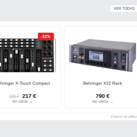
VER TODAS
-32%
hringer X-Touch Compact
Behringer X32 Rack
217 €
790 €
320 €
Ver oferta
→
Ver oferta
→
Enlaces de afiliac