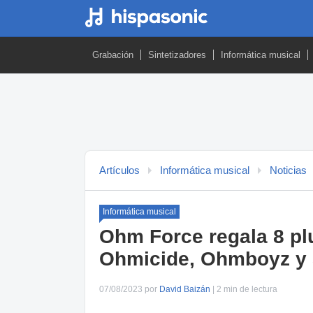
Grabación
Sintetizadores
Informática musical
Artículos
Informática musical
Noticias
Informática musical
Ohm Force regala 8 pl
Ohmicide, Ohmboyz y
07/08/2023 por
David Baizán
| 2 min de lectura