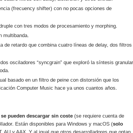
ncia (frecuency shifter) con no pocas opciones de
druple con tres modos de procesamiento y morphing.
ón multibanda.
 de retardo que combina cuatro líneas de delay, dos filtros
 dos osciladores “syncgrain” que exploró la síntesis granula
oda.
ual basado en un filtro de peine con distorsión que los
blicación Computer Music hace ya unos cuantos años.
e
se pueden descargar sin coste
(se requiere cuenta de
ollador. Están disponibles para Windows y macOS (
solo
, AU y AAX. Y al igual que otros desarrolladores que optan