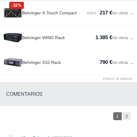
-32%
217 €
Behringer X-Touch Compact
320 €
Ver oferta
→
1.385 €
Behringer WING Rack
Ver oferta
→
790 €
Behringer X32 Rack
Ver oferta
→
Enlaces de afiliación
COMENTARIOS
1
2