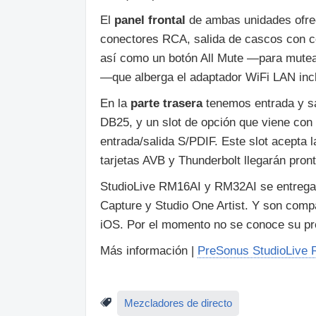
El
panel frontal
de ambas unidades ofre
conectores RCA, salida de cascos con co
así como un botón All Mute —para mute
—que alberga el adaptador WiFi LAN inc
En la
parte trasera
tenemos entrada y sa
DB25, y un slot de opción que viene con 
entrada/salida S/PDIF. Este slot acepta 
tarjetas AVB y Thunderbolt llegarán pront
StudioLive RM16AI y RM32AI se entreg
Capture y Studio One Artist. Y son comp
iOS. Por el momento no se conoce su pr
Más información |
PreSonus StudioLive
Mezcladores de directo