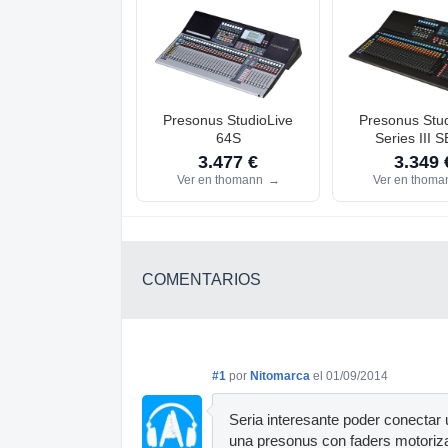
Presonus StudioLive
Presonus Stud
64S
Series III 
3.477 €
3.349 
Ver en thomann
→
Ver en thom
COMENTARIOS
#1
por
Nitomarca
el 01/09/2014
Seria interesante poder conectar 
una presonus con faders motorizad