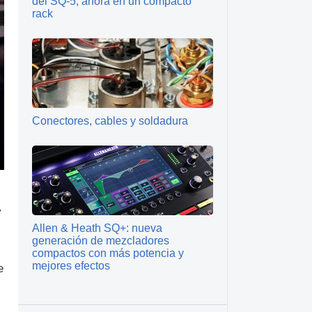
del SQ-5, ahora en un compacto
rack
Conectores, cables y soldadura
y
Allen & Heath SQ+: nueva
generación de mezcladores
compactos con más potencia y
mejores efectos
e