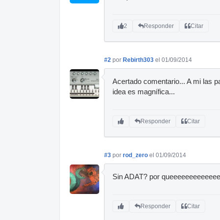
2
Responder
Citar
#2
por
Rebirth303
el 01/09/2014
Acertado comentario... A mi las pa
idea es magnífica...
Responder
Citar
#3
por
rod_zero
el 01/09/2014
Sin ADAT? por queeeeeeeeeeee
Responder
Citar