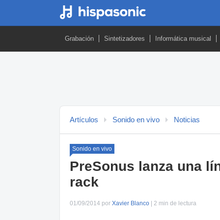
Grabación
Sintetizadores
Informática musical
Artículos
Sonido en vivo
Noticias
Sonido en vivo
PreSonus lanza una lí
rack
01/09/2014 por
Xavier Blanco
| 2 min de lectura