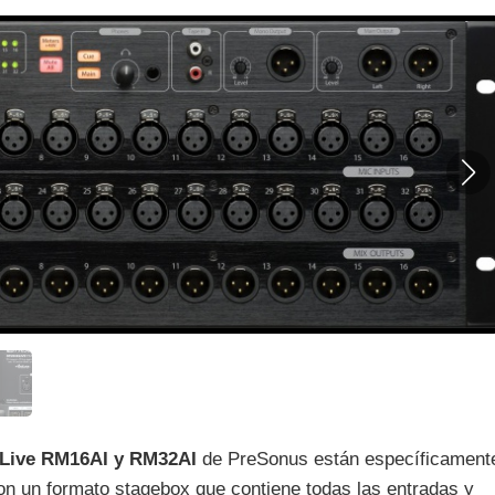
oLive RM16AI y RM32AI
de PreSonus están específicament
con un formato stagebox que contiene todas las entradas y