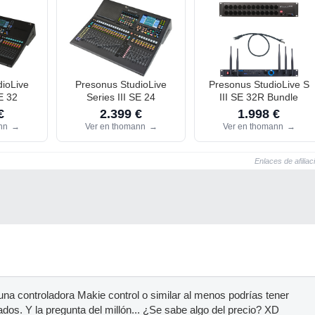
ioLive
Presonus StudioLive
Presonus StudioLive S
SE 32
Series III SE 24
III SE 32R Bundle
€
2.399 €
1.998 €
ann
→
Ver en thomann
→
Ver en thomann
→
Enlaces de afiliac
una controladora Makie control o similar al menos podrías tener
os. Y la pregunta del millón... ¿Se sabe algo del precio? XD