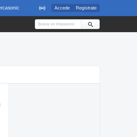

rcasonic
Accede
Regístrate
n