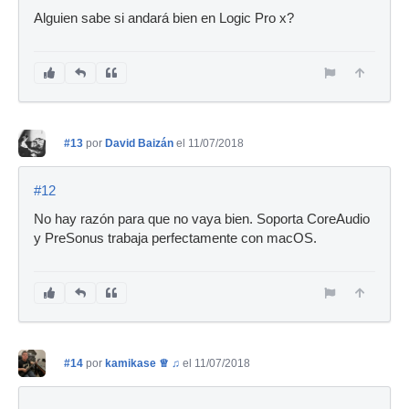
Alguien sabe si andará bien en Logic Pro x?
#13
por
David Baizán
el 11/07/2018
#12
No hay razón para que no vaya bien. Soporta CoreAudio
y PreSonus trabaja perfectamente con macOS.
#14
por
kamikase ♕ ♫
el 11/07/2018