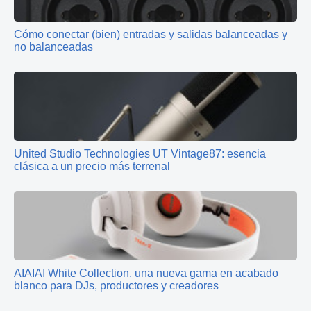
Cómo conectar (bien) entradas y salidas balanceadas y
no balanceadas
United Studio Technologies UT Vintage87: esencia
clásica a un precio más terrenal
AIAIAI White Collection, una nueva gama en acabado
blanco para DJs, productores y creadores