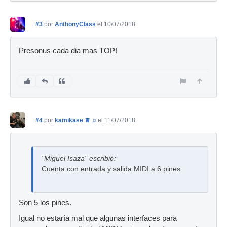
#3
por
AnthonyClass
el 10/07/2018
Presonus cada dia mas TOP!
#4
por
kamikase ♕ ♫
el 11/07/2018
"Miguel Isaza" escribió:
Cuenta con entrada y salida MIDI a 6 pines
Son 5 los pines.
Igual no estaría mal que algunas interfaces para