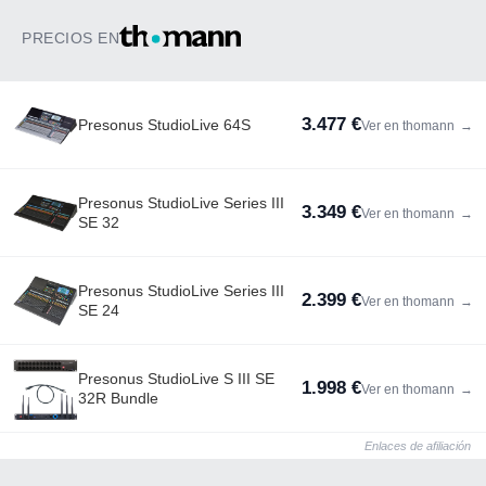
PRECIOS EN
3.477 €
Presonus StudioLive 64S
Ver en thomann
→
Presonus StudioLive Series III
3.349 €
Ver en thomann
→
SE 32
Presonus StudioLive Series III
2.399 €
Ver en thomann
→
SE 24
Presonus StudioLive S III SE
1.998 €
Ver en thomann
→
32R Bundle
Enlaces de afiliación