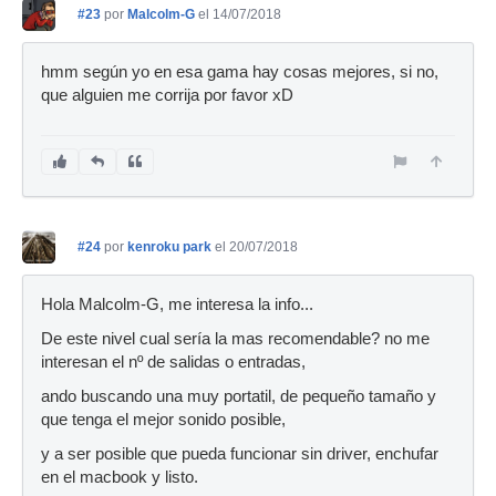
#23
por
Malcolm-G
el 14/07/2018
hmm según yo en esa gama hay cosas mejores, si no,
que alguien me corrija por favor xD
#24
por
kenroku park
el 20/07/2018
Hola Malcolm-G, me interesa la info...
De este nivel cual sería la mas recomendable? no me
interesan el nº de salidas o entradas,
ando buscando una muy portatil, de pequeño tamaño y
que tenga el mejor sonido posible,
y a ser posible que pueda funcionar sin driver, enchufar
en el macbook y listo.