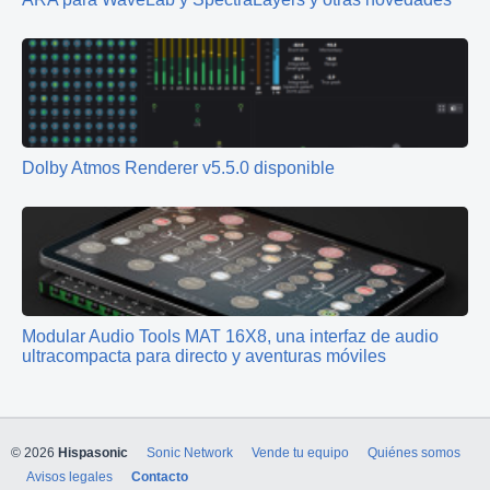
Dolby Atmos Renderer v5.5.0 disponible
Modular Audio Tools MAT 16X8, una interfaz de audio
ultracompacta para directo y aventuras móviles
© 2026
Hispasonic
Sonic Network
Vende tu equipo
Quiénes somos
Avisos legales
Contacto