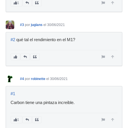
1
#3
por
juglans
el 30/06/2021
#2
qué tal el rendimiento en el M1?
#4
por
robinette
el 30/06/2021
#1
Carbon tiene una pintaza increible.
1