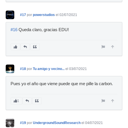
#17
por
powerstudios
el 02/07/2021
#16
Queda claro, gracias EDU!
#18
por
Tu amigo y vecino...
el 03/07/2021
Pues yo el año que viene puede que me pille la carbon.
1
#19
por
UndergroundSoundResearch
el 04/07/2021