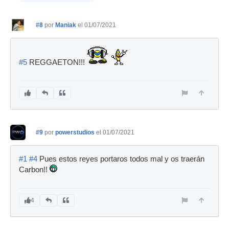
#8
por
Maniak
el 01/07/2021
#5
REGGAETON!!!
#9
por
powerstudios
el 01/07/2021
#1
#4
Pues estos reyes portaros todos mal y os traerán
Carbon!!
4