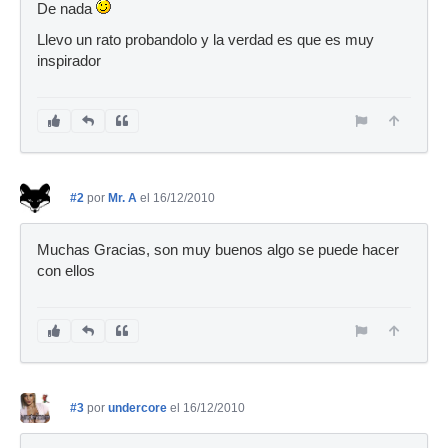
De nada
Llevo un rato probandolo y la verdad es que es muy
inspirador
#2
por
Mr. A
el 16/12/2010
Muchas Gracias, son muy buenos algo se puede hacer
con ellos
#3
por
undercore
el 16/12/2010