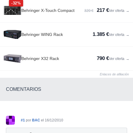
-32%
217 €
Behringer X-Touch Compact
320 €
Ver oferta
→
1.385 €
Behringer WING Rack
Ver oferta
→
790 €
Behringer X32 Rack
Ver oferta
→
Enlaces de afiliación
COMENTARIOS
#1
por
BAC
el 16/12/2010