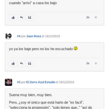
cuando "arrivi" a casa los bajo
#4
por
Juan Rosa
el 16/12/2010
yo ya los baje pero no los he escuchado
#5
por
El Zorro Azul Estudio
el 16/12/2010
Suena muy bien, muy bien.
Pero, ¿soy el único que está harto de "es facil",
"selecciona la progresión", "solo tienes que.." "así de