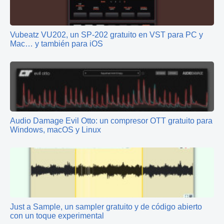
Vubeatz VU202, un SP‑202 gratuito en VST para PC y
Mac… y también para iOS
Audio Damage Evil Otto: un compresor OTT gratuito para
Windows, macOS y Linux
Just a Sample, un sampler gratuito y de código abierto
con un toque experimental