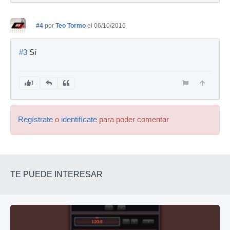
#4
por
Teo Tormo
el 06/10/2016
#3
Sí
1
Regístrate
o
identifícate
para poder comentar
TE PUEDE INTERESAR