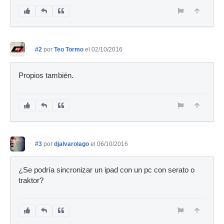
#2
por
Teo Tormo
el 02/10/2016
Propios también.
#3
por
djalvarolago
el 06/10/2016
¿Se podría sincronizar un ipad con un pc con serato o
traktor?