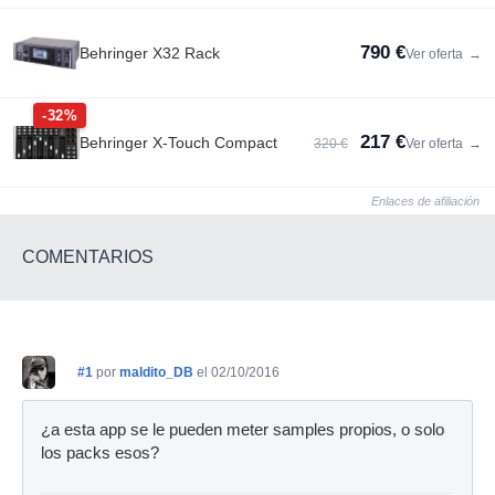
790 €
Behringer X32 Rack
Ver oferta
→
-32%
217 €
Behringer X-Touch Compact
320 €
Ver oferta
→
Enlaces de afiliación
COMENTARIOS
#1
por
maldito_DB
el 02/10/2016
¿a esta app se le pueden meter samples propios, o solo
los packs esos?