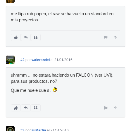
me flipa rob papen, el raw se ha vuelto un standard en
mis proyectos
#2
por
walerandei
el 21/01/2016
uhmmm ... no estara haciendo un FALCON (ver UVI),
para sus productos, no?
Que me huele que si.
#3
por
Fj Martin
el 21/01/2016