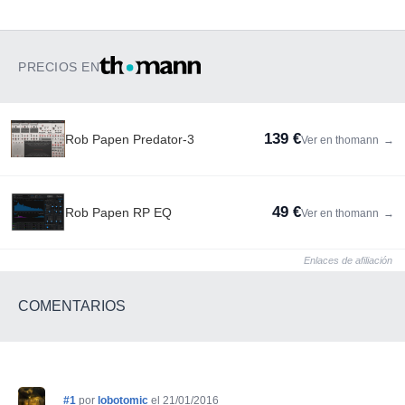
PRECIOS EN
139 €
Rob Papen Predator-3
Ver en thomann
→
49 €
Rob Papen RP EQ
Ver en thomann
→
Enlaces de afiliación
COMENTARIOS
#1
por
lobotomic
el 21/01/2016