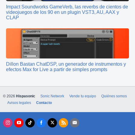
Impact Soundworks GameVerb, las reverbs de cientos de
videojuegos de los 90 en un plugin VST3, AU, AAX y
CLAP
Dillon Bastan ChatDSP, un generador de instrumentos y
efectos Max for Live a partir de simples prompts
© 2026
Hispasonic
Sonic Network
Vende tu equipo
Quiénes somos
Avisos legales
Contacto