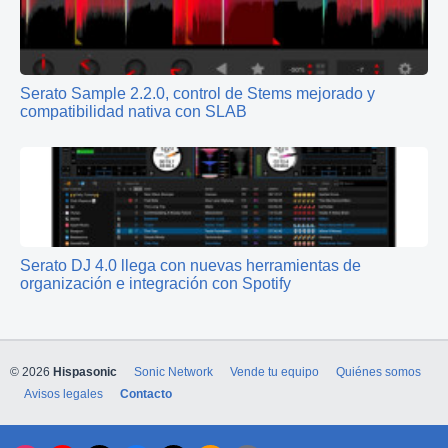
Serato Sample 2.2.0, control de Stems mejorado y
compatibilidad nativa con SLAB
Serato DJ 4.0 llega con nuevas herramientas de
organización e integración con Spotify
© 2026
Hispasonic
Sonic Network
Vende tu equipo
Quiénes somos
Avisos legales
Contacto