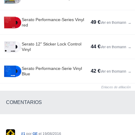
Serato Performance-Series Vinyl
49 €
Ver en thomann
→
red
Serato 12" Sticker Lock Control
44 €
Ver en thomann
→
Vinyl
Serato Performance-Serie Vinyl
42 €
Ver en thomann
→
Blue
Enlaces de afiliación
COMENTARIOS
#1
por
GE
el 19/08/2016