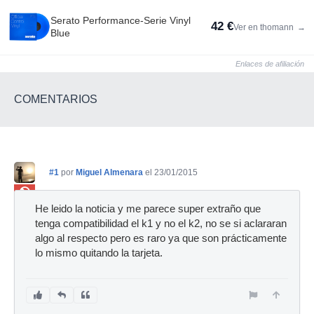
Serato Performance-Serie Vinyl
42 €
Ver en thomann
→
Blue
Enlaces de afiliación
COMENTARIOS
#1
por
Miguel Almenara
el 23/01/2015
Ban
He leido la noticia y me parece super extraño que
tenga compatibilidad el k1 y no el k2, no se si aclararan
algo al respecto pero es raro ya que son prácticamente
lo mismo quitando la tarjeta.