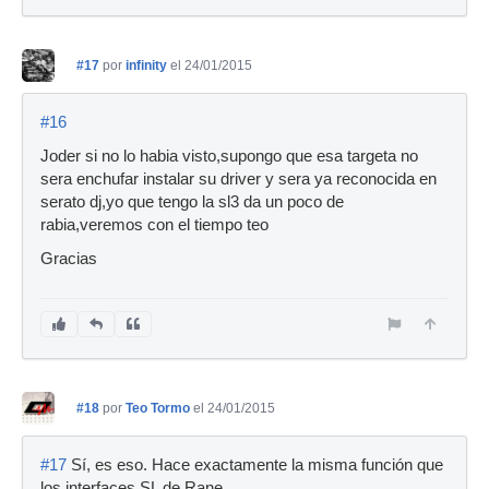
#17
por
infinity
el 24/01/2015
#16
Joder si no lo habia visto,supongo que esa targeta no
sera enchufar instalar su driver y sera ya reconocida en
serato dj,yo que tengo la sl3 da un poco de
rabia,veremos con el tiempo teo
Gracias
#18
por
Teo Tormo
el 24/01/2015
#17
Sí, es eso. Hace exactamente la misma función que
los interfaces SL de Rane.