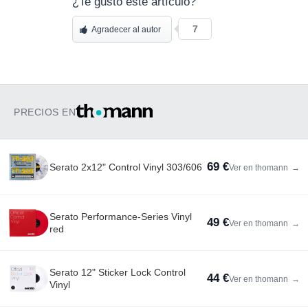
¿Te gustó este artículo?
7
Agradecer al autor
PRECIOS EN
69 €
Serato 2x12" Control Vinyl 303/606
Ver en thomann
→
Serato Performance-Series Vinyl
49 €
Ver en thomann
→
red
Serato 12" Sticker Lock Control
44 €
Ver en thomann
→
Vinyl