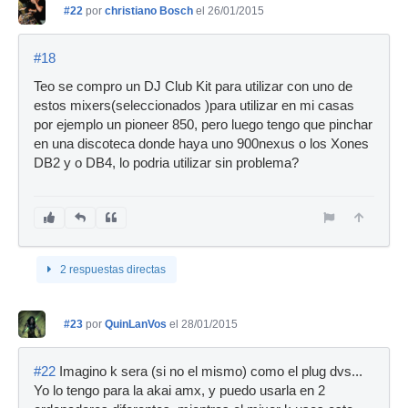
#22
por
christiano Bosch
el 26/01/2015
#18
Teo se compro un DJ Club Kit para utilizar con uno de
estos mixers(seleccionados )para utilizar en mi casas
por ejemplo un pioneer 850, pero luego tengo que pinchar
en una discoteca donde haya uno 900nexus o los Xones
DB2 y o DB4, lo podria utilizar sin problema?
2 respuestas directas
#23
por
QuinLanVos
el 28/01/2015
#22
Imagino k sera (si no el mismo) como el plug dvs...
Yo lo tengo para la akai amx, y puedo usarla en 2