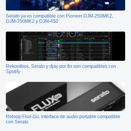
Serato ya es compatible con Pioneer DJM-250MK2,
DJM-750MK2 y DJM-450
Rekordbox, Serato y djay por fin son compatibles con
Spotify
Reloop Flux Go, interface de audio portable compatible
con Serato