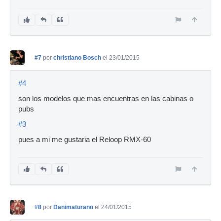
#7
por
christiano Bosch
el 23/01/2015
#4
son los modelos que mas encuentras en las cabinas o
pubs
#3
pues a mi me gustaria el Reloop RMX-60
#8
por
Danimaturano
el 24/01/2015