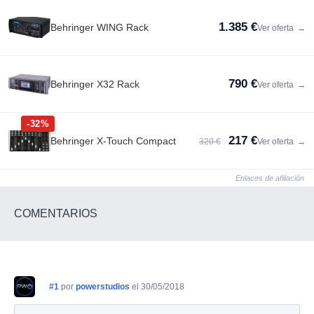
1.385 €
Behringer WING Rack
Ver oferta
→
790 €
Behringer X32 Rack
Ver oferta
→
-32%
217 €
Behringer X-Touch Compact
320 €
Ver oferta
→
Enlaces de afiliación
COMENTARIOS
#1
por
powerstudios
el 30/05/2018