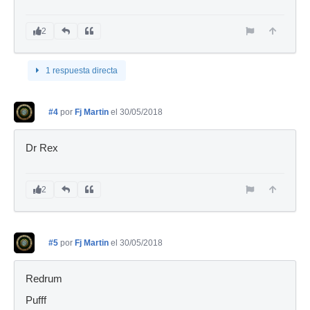
2
1 respuesta directa
#4
por
Fj Martin
el 30/05/2018
Dr Rex
2
#5
por
Fj Martin
el 30/05/2018
Redrum
Pufff