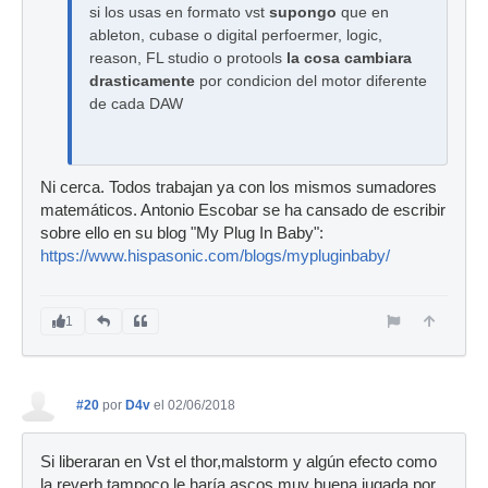
si los usas en formato vst
supongo
que en
ableton, cubase o digital perfoermer, logic,
reason, FL studio o protools
la cosa cambiara
drasticamente
por condicion del motor diferente
de cada DAW
Ni cerca. Todos trabajan ya con los mismos sumadores
matemáticos. Antonio Escobar se ha cansado de escribir
sobre ello en su blog "My Plug In Baby":
https://www.hispasonic.com/blogs/mypluginbaby/
1
#20
por
D4v
el 02/06/2018
Si liberaran en Vst el thor,malstorm y algún efecto como
la reverb tampoco le haría ascos,muy buena jugada por