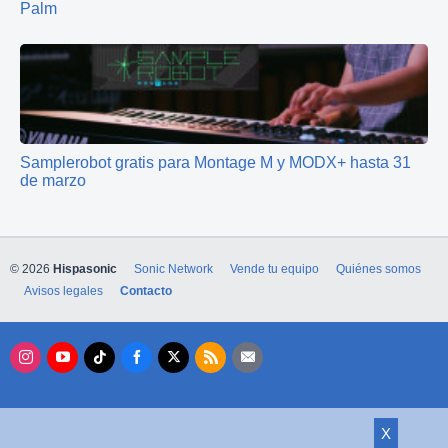
Palm
Samplerobot gratis para Montage M y MODX+ hasta 31
de marzo
© 2026
Hispasonic
Sonic Network
Vende tu equipo
Quiénes somos
Avisos legales
Contacto
X