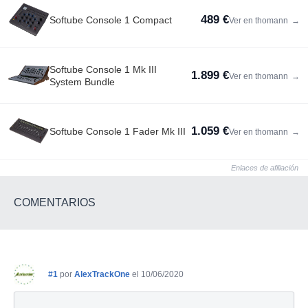
489 €
Softube Console 1 Compact
Ver en thomann
→
Softube Console 1 Mk III
1.899 €
Ver en thomann
→
System Bundle
1.059 €
Softube Console 1 Fader Mk III
Ver en thomann
→
Enlaces de afiliación
COMENTARIOS
#1
por
AlexTrackOne
el 10/06/2020