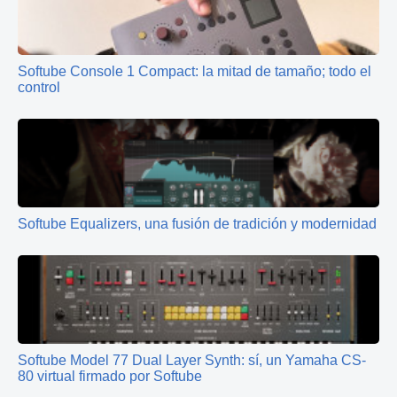
Softube Console 1 Compact: la mitad de tamaño; todo el
control
Softube Equalizers, una fusión de tradición y modernidad
Softube Model 77 Dual Layer Synth: sí, un Yamaha CS-
80 virtual firmado por Softube