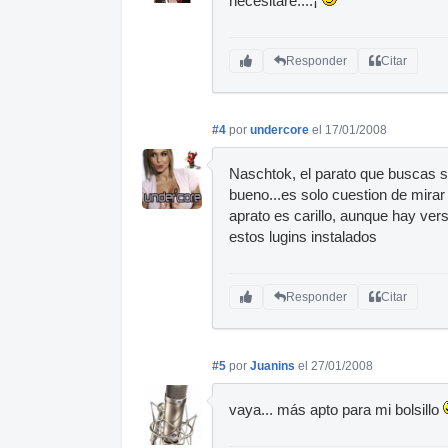
necesitaré....¡
Responder
Citar
#4
por
undercore
el 17/01/2008
Naschtok, el parato que buscas se
bueno...es solo cuestion de mirar 
aprato es carillo, aunque hay ve
estos lugins instalados
Responder
Citar
#5
por
Juanins
el 27/01/2008
vaya... más apto para mi bolsillo