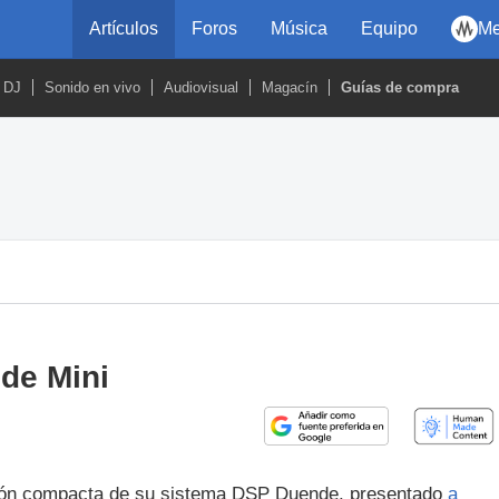
Artículos
Foros
Música
Equipo
Me
DJ
Sonido en vivo
Audiovisual
Magacín
Guías de compra
nde Mini
sión compacta de su sistema DSP Duende, presentado
a