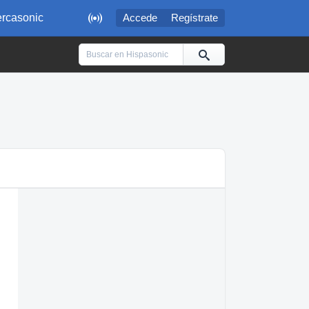

rcasonic
Accede
Regístrate