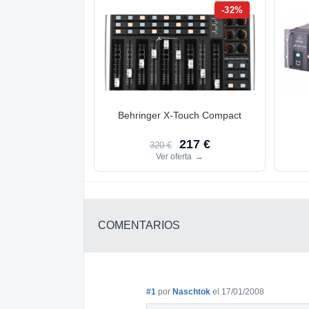
-32%
Behringer X-Touch Compact
217 €
320 €
Ver oferta
→
COMENTARIOS
#1
por
Naschtok
el 17/01/2008