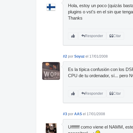
Hola, estoy un poco (quizás basta
plugins o vst's en el sin que teng
Thanks
Responder
Citar
#2
por
Soyuz
el 17/01/2008
Es la típica confusión con los DSP
CPU de tu ordenador, sí... pero N
Responder
Citar
#3
por
AAS
el 17/01/2008
Ufffffff como viene el NAMM, este