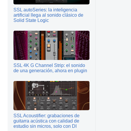
SSL autoSeries: la inteligencia
artificial llega al sonido clásico de
Solid State Logic
SSL 4K G Channel Strip: el sonido
de una generación, ahora en plugin
SSL Acoustifier: grabaciones de
guitarra acústica con calidad de
estudio sin micros, solo con DI