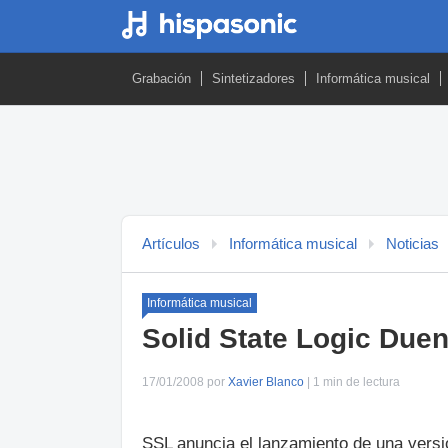
Grabación
Sintetizadores
Informática musical
Artículos
Informática musical
Noticias
Informática musical
Solid State Logic Due
17/01/2008 por
Xavier Blanco
| 1 min de lectura
SSL anuncia el lanzamiento de una ver