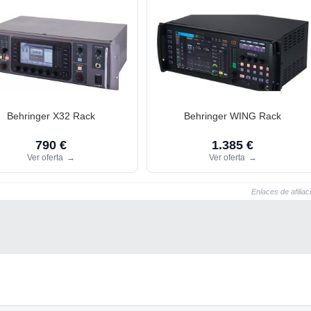
Behringer X32 Rack
Behringer WING Rack
790 €
1.385 €
Ver oferta
→
Ver oferta
→
Enlaces de afiliac