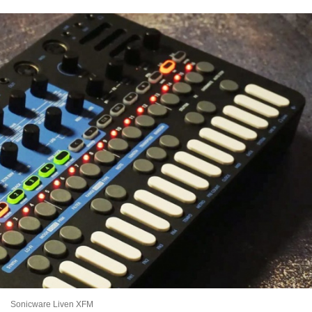
Sonicware Liven XFM