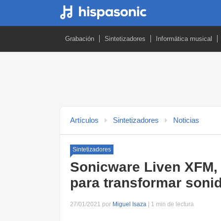
Grabación
Sintetizadores
Informática musical
Artículos
Sintetizadores
Noticias
Sintetizadores
Sonicware Liven XFM, 
para transformar soni
27/01/2021 por
Miguel Isaza
| 1 min de lectura