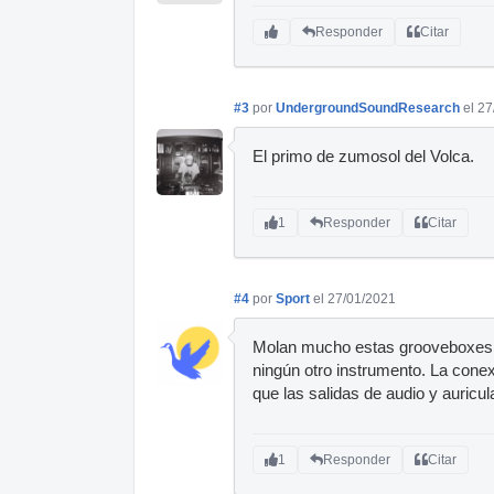
Responder
Citar
#3
por
UndergroundSoundResearch
el 2
El primo de zumosol del Volca.
1
Responder
Citar
#4
por
Sport
el 27/01/2021
Molan mucho estas grooveboxes. 
ningún otro instrumento. La conexi
que las salidas de audio y auricu
1
Responder
Citar