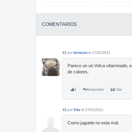
COMENTARIOS
#1
por
Iernesto
el 27/01/2021
Parece un un Volca vitaminado, es
de colores.
3
Responder
Citar
#2
por
D4v
el 27/01/2021
Como juguete no esta mal.