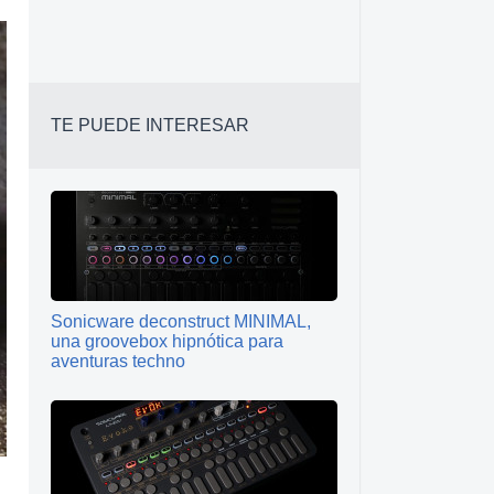
TE PUEDE INTERESAR
Sonicware deconstruct MINIMAL,
una groovebox hipnótica para
aventuras techno