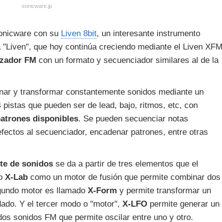
sonicware.jp
onicware con su
Liven 8bit
, un interesante instrumento
a "Liven", que hoy continúa creciendo mediante el Liven XFM
izador FM
con un formato y secuenciador similares al de la
nar y transformar constantemente sonidos mediante un
pistas que pueden ser de lead, bajo, ritmos, etc, con
patrones disponibles
. Se pueden secuenciar notas
efectos al secuenciador, encadenar patrones, entre otras
te de sonidos
se da a partir de tres elementos que el
o
X-Lab
como un motor de fusión que permite combinar dos
gundo motor es llamado
X-Form
y permite transformar un
dado. Y el tercer modo o "motor",
X-LFO
permite generar un
dos sonidos FM que permite oscilar entre uno y otro.