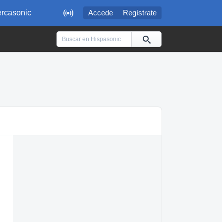

rcasonic
Accede
Regístrate