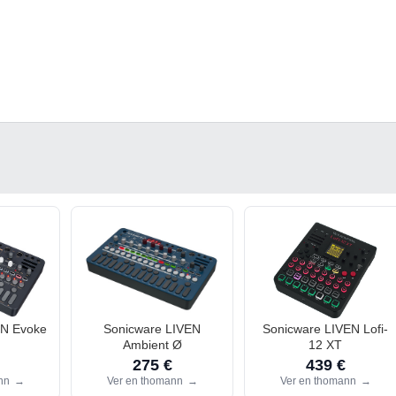
EN Evoke
Sonicware LIVEN
Sonicware LIVEN Lofi-
Ambient Ø
12 XT
275 €
439 €
ann
→
Ver en thomann
→
Ver en thomann
→