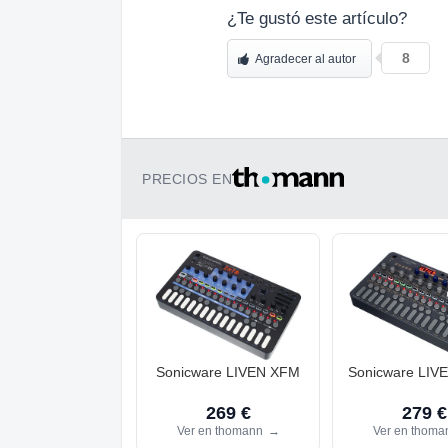
¿Te gustó este artículo?
8
Agradecer al autor
PRECIOS EN
Sonicware LIVEN XFM
Sonicware LIV
269 €
279 €
Ver en thomann
→
Ver en thom