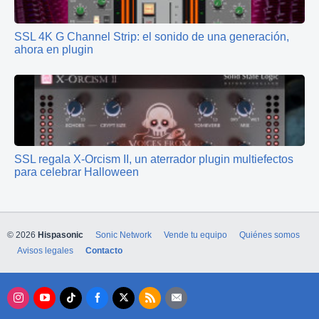
SSL 4K G Channel Strip: el sonido de una generación,
ahora en plugin
SSL regala X-Orcism II, un aterrador plugin multiefectos
para celebrar Halloween
© 2026
Hispasonic
Sonic Network
Vende tu equipo
Quiénes somos
Avisos legales
Contacto