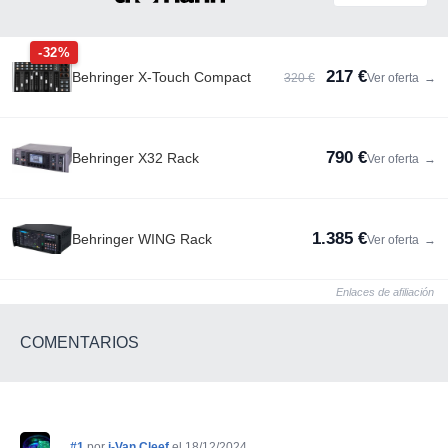
-32%
217 €
Behringer X-Touch Compact
320 €
Ver oferta
→
790 €
Behringer X32 Rack
Ver oferta
→
1.385 €
Behringer WING Rack
Ver oferta
→
Enlaces de afiliación
COMENTARIOS
#1
por
i-Van Cleef
el 18/12/2024