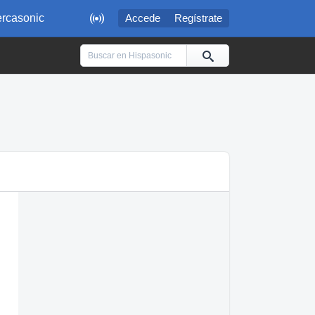

rcasonic
Accede
Regístrate