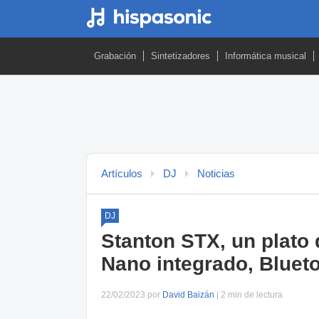
Grabación
Sintetizadores
Informática musical
Artículos
DJ
Noticias
DJ
Stanton STX, un plato 
Nano integrado, Bluet
22/02/2023 por
David Baizán
| 2 min de lectura