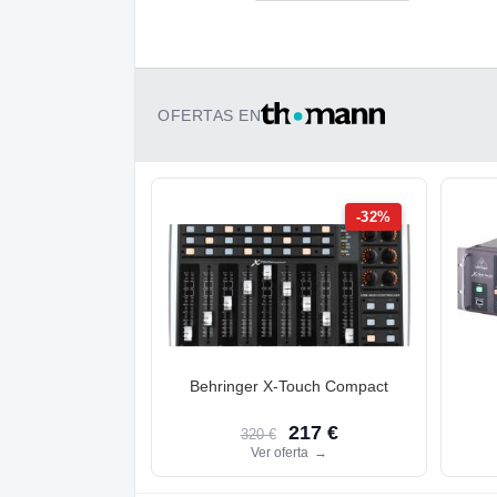
OFERTAS EN
-32%
Behringer X-Touch Compact
217 €
320 €
Ver oferta
→