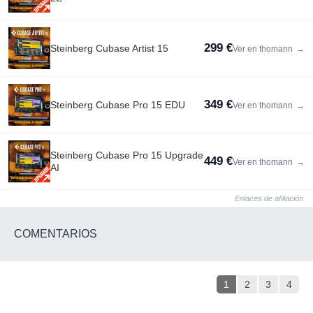
299 €
Steinberg Cubase Artist 15
Ver en thomann
→
349 €
Steinberg Cubase Pro 15 EDU
Ver en thomann
→
Steinberg Cubase Pro 15 Upgrade
449 €
Ver en thomann
→
AI
Enlaces de afiliación
COMENTARIOS
1
2
3
4