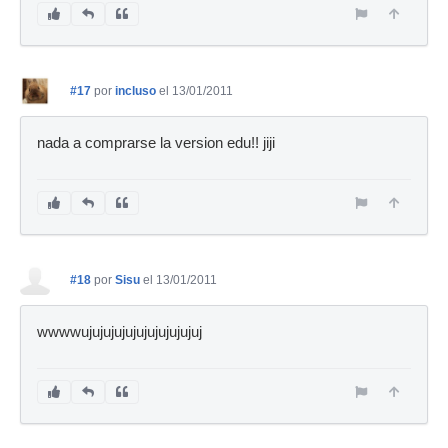
#17
por
incluso
el 13/01/2011
nada a comprarse la version edu!! jiji
#18
por
Sisu
el 13/01/2011
wwwwujujujujujujujujujujuj