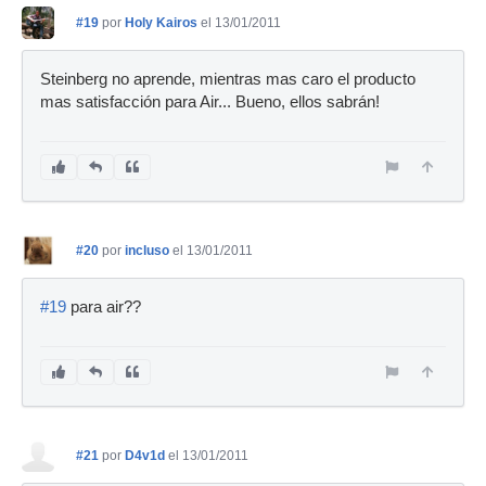
#19
por
Holy Kairos
el 13/01/2011
Steinberg no aprende, mientras mas caro el producto
mas satisfacción para Air... Bueno, ellos sabrán!
#20
por
incluso
el 13/01/2011
#19
para air??
#21
por
D4v1d
el 13/01/2011