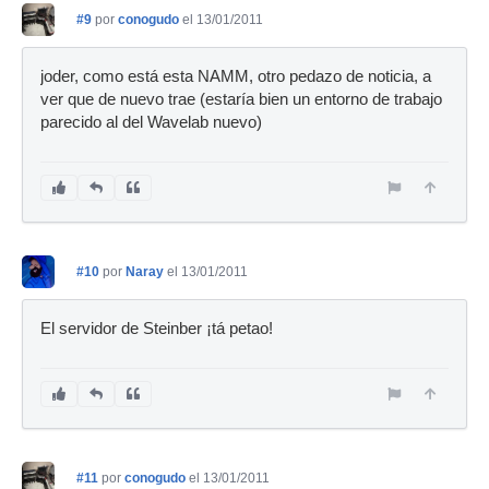
#9
por
conogudo
el 13/01/2011
joder, como está esta NAMM, otro pedazo de noticia, a
ver que de nuevo trae (estaría bien un entorno de trabajo
parecido al del Wavelab nuevo)
#10
por
Naray
el 13/01/2011
El servidor de Steinber ¡tá petao!
#11
por
conogudo
el 13/01/2011