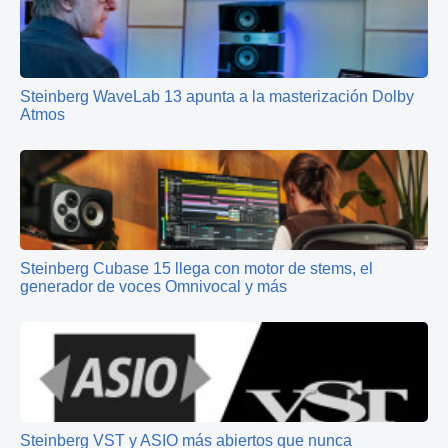
Steinberg WaveLab 13 apunta a la masterización Dolby
Atmos
Steinberg Cubase 15 llega con motor de stems, el
generador de voces Omnivocal y más
Steinberg VST y ASIO más abiertos que nunca