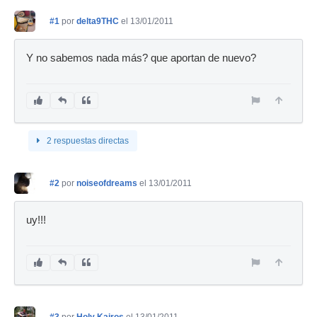
#1
por
delta9THC
el 13/01/2011
Y no sabemos nada más? que aportan de nuevo?
2 respuestas directas
#2
por
noiseofdreams
el 13/01/2011
uy!!!