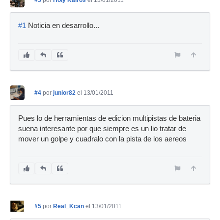
#3
por
Holy Kairos
el 13/01/2011
#1
Noticia en desarrollo...
#4
por
junior82
el 13/01/2011
Pues lo de herramientas de edicion multipistas de bateria
suena interesante por que siempre es un lio tratar de
mover un golpe y cuadralo con la pista de los aereos
#5
por
Real_Kcan
el 13/01/2011