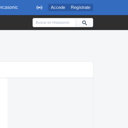

rcasonic
Accede
Regístrate