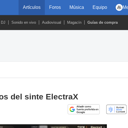
Artículos
Foros
Música
Equipo
Me
DJ
Sonido en vivo
Audiovisual
Magacín
Guías de compra
s del sinte ElectraX