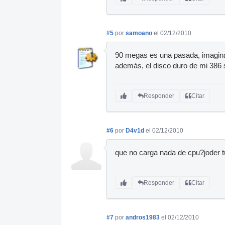
#5
por
samoano
el 02/12/2010
90 megas es una pasada, imagina 
además, el disco duro de mi 386 s
Responder
Citar
#6
por
D4v1d
el 02/12/2010
que no carga nada de cpu?joder t
Responder
Citar
#7
por
andros1983
el 02/12/2010