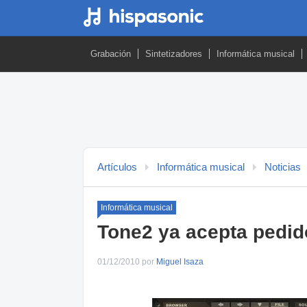
Grabación
Sintetizadores
Informática musical
Artículos
Informática musical
Noticias
Informática musical
Tone2 ya acepta pedido
01/12/2010 por
Miguel Isaza