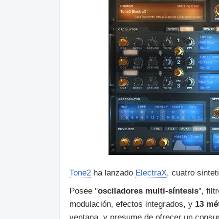
Tone2
ha lanzado
ElectraX
, cuatro sinte
Posee "
osciladores multi-síntesis
", fi
modulación, efectos integrados, y
13 mé
ventana, y presume de ofrecer un consu