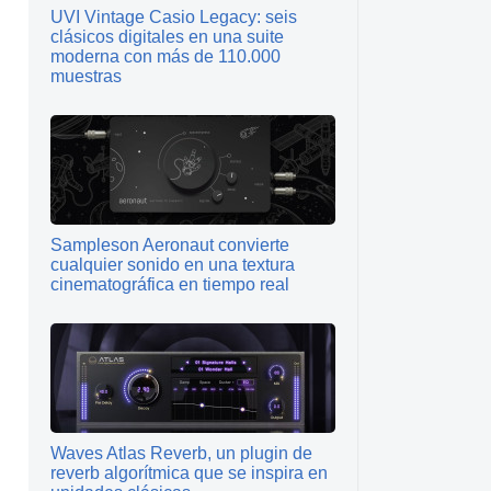
UVI Vintage Casio Legacy: seis
clásicos digitales en una suite
moderna con más de 110.000
muestras
Sampleson Aeronaut convierte
cualquier sonido en una textura
cinematográfica en tiempo real
Waves Atlas Reverb, un plugin de
reverb algorítmica que se inspira en