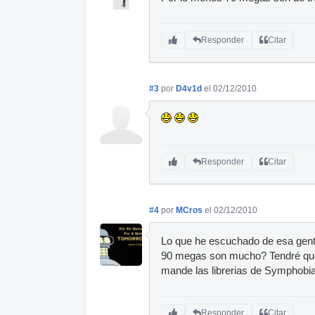
Responder
Citar
#3
por
D4v1d
el 02/12/2010
Responder
Citar
#4
por
MCros
el 02/12/2010
Lo que he escuchado de esa gent
90 megas son mucho? Tendré que 
mande las librerias de Symphobia 
Responder
Citar