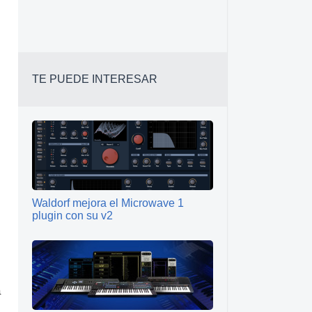
TE PUEDE INTERESAR
Waldorf mejora el Microwave 1
plugin con su v2
a