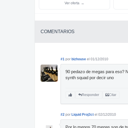
Ver oferta
→
COMENTARIOS
#1
por
bizhouse
el 01/12/2010
90 pedazo de megas para eso? No
synth squad por decir uno
Responder
Citar
#2
por
Liquid Proj3ct
el 02/12/2010
Por lo menos 70 megas son de t