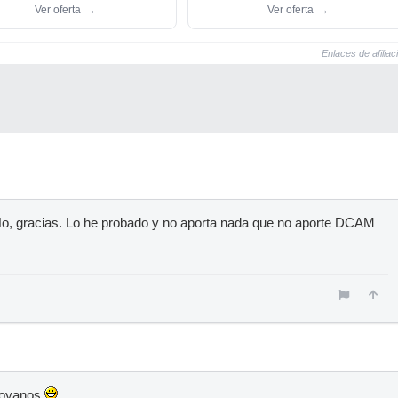
Ver oferta
→
Ver oferta
→
Enlaces de afiliac
, gracias. Lo he probado y no aporta nada que no aporte DCAM
royanos