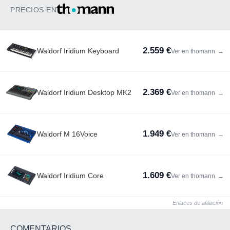
PRECIOS EN
2.559 €
Waldorf Iridium Keyboard
Ver en thomann
→
2.369 €
Waldorf Iridium Desktop MK2
Ver en thomann
→
1.949 €
Waldorf M 16Voice
Ver en thomann
→
1.609 €
Waldorf Iridium Core
Ver en thomann
→
Enlaces de afiliación
COMENTARIOS