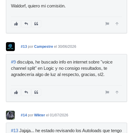
Waldorf, quiero mi comisión.
#13
por
Campestre
el 30/06/2026
#9
disculpa, he buscado info en internet sobre "voice
channel split" en Logic y no consigo resultados, te
agradecería algo de luz al respecto, gracias, sl2.
#14
por
Wikter
el 01/07/2026
#13
Jajaja... he estado revisando los Autoloads que tengo