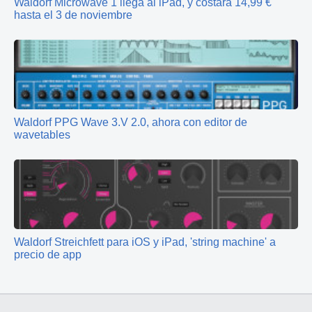
Waldorf Microwave 1 llega al iPad, y costará 14,99 €
hasta el 3 de noviembre
Waldorf PPG Wave 3.V 2.0, ahora con editor de
wavetables
Waldorf Streichfett para iOS y iPad, 'string machine' a
precio de app