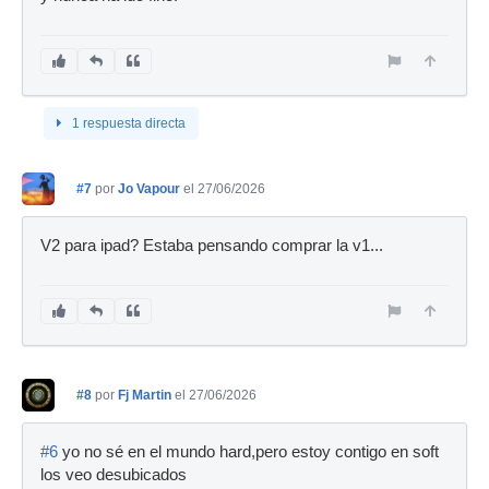
1 respuesta directa
#7
por
Jo Vapour
el 27/06/2026
V2 para ipad? Estaba pensando comprar la v1...
#8
por
Fj Martin
el 27/06/2026
#6
yo no sé en el mundo hard,pero estoy contigo en soft
los veo desubicados