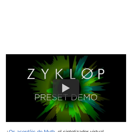
¿
Os acordáis de Myth
, el sintetizador virtual