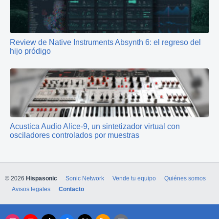
Review de Native Instruments Absynth 6: el regreso del
hijo pródigo
Acustica Audio Alice-9, un sintetizador virtual con
osciladores controlados por muestras
© 2026
Hispasonic
Sonic Network
Vende tu equipo
Quiénes somos
Avisos legales
Contacto