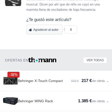
musical. Dicen por ahí que de niño se cayó en una
marmita llena de osciladores de baja frecuencia.
¿Te gustó este artículo?
6
Agradecer al autor
OFERTAS EN
VER TODAS
-32%
217 €
Behringer X-Touch Compact
320 €
Ver oferta
→
1.385 €
Behringer WING Rack
Ver oferta
→