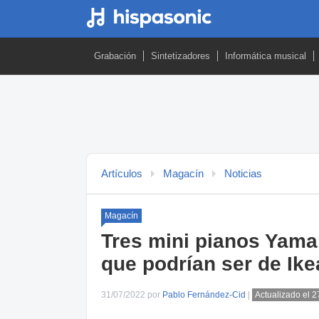
Grabación
Sintetizadores
Informática musical
Artículos
Magacín
Noticias
Magacín
Tres mini pianos Yam
que podrían ser de Ike
31/07/2022 por
Pablo Fernández-Cid
|
Actualizado el 