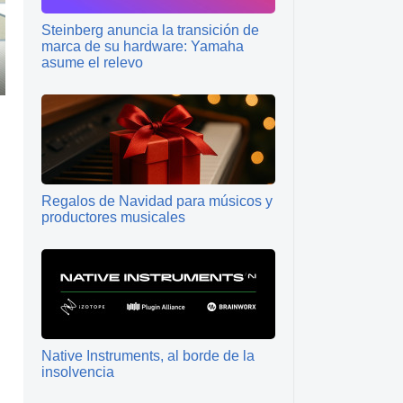
Steinberg anuncia la transición de
marca de su hardware: Yamaha
asume el relevo
Regalos de Navidad para músicos y
productores musicales
Native Instruments, al borde de la
insolvencia