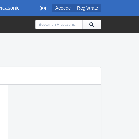

rcasonic
Accede
Regístrate