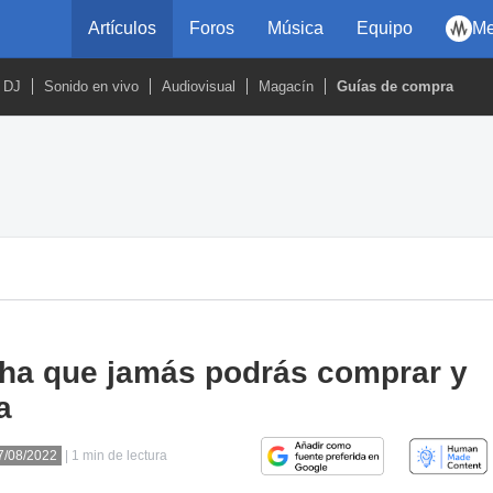
Artículos
Foros
Música
Equipo
Me
DJ
Sonido en vivo
Audiovisual
Magacín
Guías de compra
aha que jamás podrás comprar y
a
27/08/2022
| 1 min de lectura