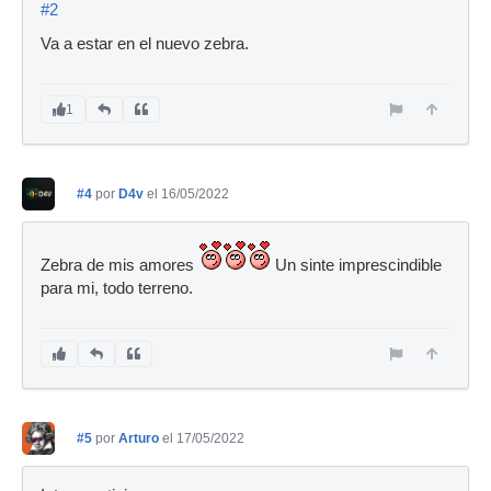
#2
Va a estar en el nuevo zebra.
1
#4
por
D4v
el 16/05/2022
Zebra de mis amores
Un sinte imprescindible
para mi, todo terreno.
#5
por
Arturo
el 17/05/2022