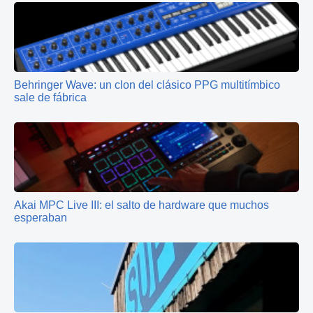
Behringer Wave: un clon del clásico PPG multitímbico
sale de fábrica
Akai MPC Live III: el salto de hardware que muchos
esperaban