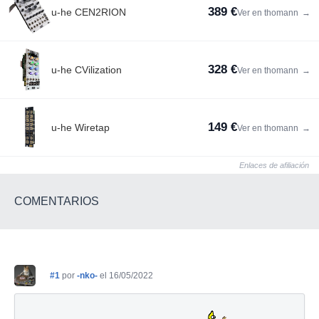
389 €
u-he CEN2RION
Ver en thomann
→
328 €
u-he CVilization
Ver en thomann
→
149 €
u-he Wiretap
Ver en thomann
→
Enlaces de afiliación
COMENTARIOS
#1
por
-nko-
el 16/05/2022