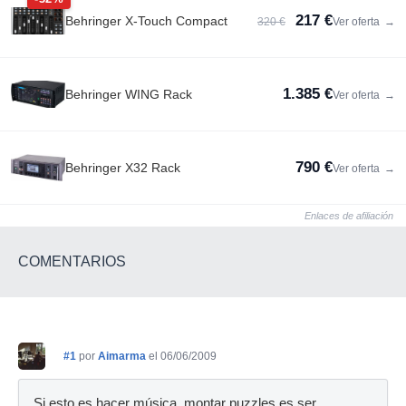
217 €
Behringer X-Touch Compact
320 €
Ver oferta
→
1.385 €
Behringer WING Rack
Ver oferta
→
790 €
Behringer X32 Rack
Ver oferta
→
Enlaces de afiliación
COMENTARIOS
#1
por
Aimarma
el 06/06/2009
Si esto es hacer música, montar puzzles es ser