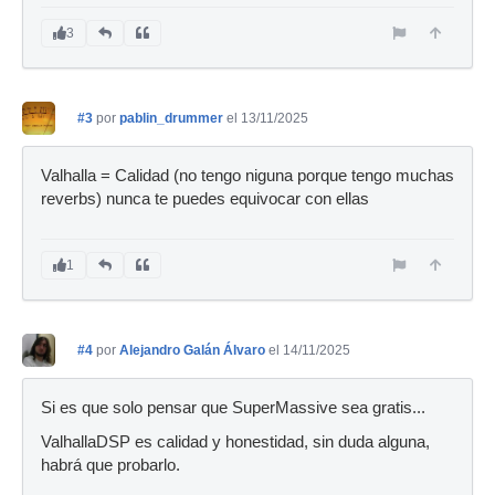
3
#3
por
pablin_drummer
el 13/11/2025
Valhalla = Calidad (no tengo niguna porque tengo muchas
reverbs) nunca te puedes equivocar con ellas
1
#4
por
Alejandro Galán Álvaro
el 14/11/2025
Si es que solo pensar que SuperMassive sea gratis...
ValhallaDSP es calidad y honestidad, sin duda alguna,
habrá que probarlo.