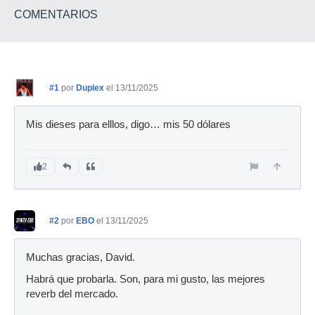
COMENTARIOS
#1
por
Duplex
el 13/11/2025
Mis dieses para elllos, digo… mis 50 dólares
2
#2
por
EBO
el 13/11/2025
Muchas gracias, David.
Habrá que probarla. Son, para mi gusto, las mejores
reverb del mercado.