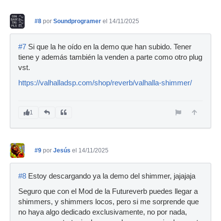
#8
por
Soundprogramer
el 14/11/2025
#7
Si que la he oído en la demo que han subido. Tener
tiene y además también la venden a parte como otro plug
vst.
https://valhalladsp.com/shop/reverb/valhalla-shimmer/
1
#9
por
Jesús
el 14/11/2025
#8
Estoy descargando ya la demo del shimmer, jajajaja
Seguro que con el Mod de la Futureverb puedes llegar a
shimmers, y shimmers locos, pero si me sorprende que
no haya algo dedicado exclusivamente, no por nada,