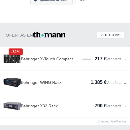
OFERTAS EN
VER TODAS
-32%
217 €
Behringer X-Touch Compact
320 €
Ver oferta
→
1.385 €
Behringer WING Rack
Ver oferta
→
790 €
Behringer X32 Rack
Ver oferta
→
Enlaces de afiliación