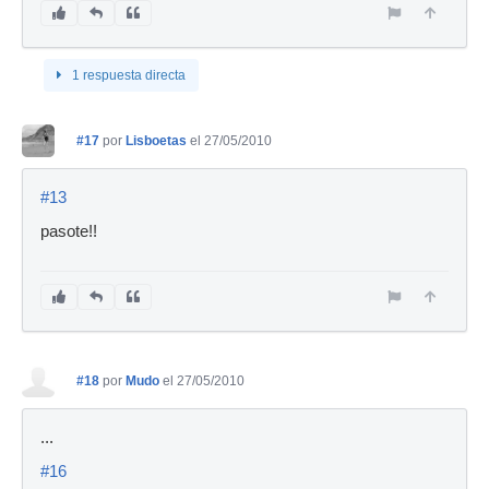
1 respuesta directa
#17
por
Lisboetas
el 27/05/2010
#13
pasote!!
#18
por
Mudo
el 27/05/2010
...
#16