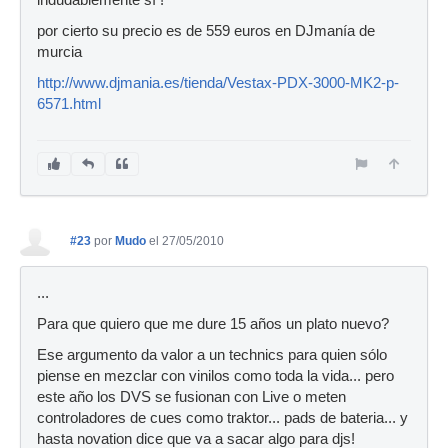
indudablemente sí !
por cierto su precio es de 559 euros en DJmanía de
murcia
http://www.djmania.es/tienda/Vestax-PDX-3000-MK2-p-
6571.html
#23
por
Mudo
el 27/05/2010
...
Para que quiero que me dure 15 años un plato nuevo?
Ese argumento da valor a un technics para quien sólo
piense en mezclar con vinilos como toda la vida... pero
este año los DVS se fusionan con Live o meten
controladores de cues como traktor... pads de bateria... y
hasta novation dice que va a sacar algo para djs!