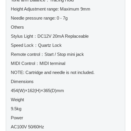
Tone arm Balance：Tracing Hold
Height Adjustment range: Maximum 9mm
Needle pressure range: 0 - 7g
Others
Stylus Light：DC12V 20mA Replaceable
Speed Lock：Quartz Lock
Remote control：Start / Stop mini jack
MIDI Control：MIDI terminal
NOTE: Cartridge and needle is not included.
Dimensions
454(W)×162(H)×365(D)mm
Weight
9.5kg
Power
AC100V 50/60Hz