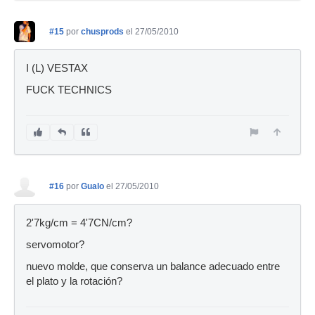
#15
por
chusprods
el 27/05/2010
I (L) VESTAX
FUCK TECHNICS
#16
por
Gualo
el 27/05/2010
2'7kg/cm = 4'7CN/cm?
servomotor?
nuevo molde, que conserva un balance adecuado entre
el plato y la rotación?