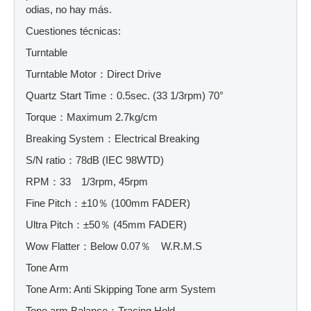
odias, no hay más.
Cuestiones técnicas:
Turntable
Turntable Motor：Direct Drive
Quartz Start Time：0.5sec. (33 1/3rpm) 70°
Torque：Maximum 2.7kg/cm
Breaking System：Electrical Breaking
S/N ratio：78dB (IEC 98WTD)
RPM：33 1/3rpm, 45rpm
Fine Pitch：±10％ (100mm FADER)
Ultra Pitch：±50％ (45mm FADER)
Wow Flatter：Below 0.07％ W.R.M.S
Tone Arm
Tone Arm: Anti Skipping Tone arm System