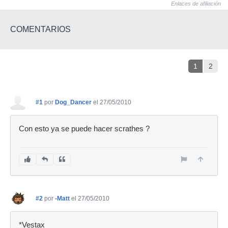
Enlaces de afiliación
COMENTARIOS
1
2
#1
por
Dog_Dancer
el 27/05/2010
Con esto ya se puede hacer scrathes ?
#2
por
-Matt
el 27/05/2010
*Vestax