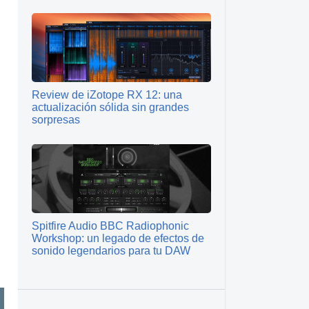
Review de iZotope RX 12: una
actualización sólida sin grandes
sorpresas
Spitfire Audio BBC Radiophonic
Workshop: un legado de efectos de
sonido legendarios para tu DAW