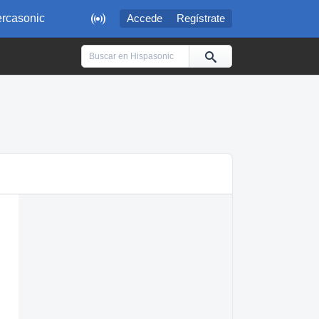

rcasonic
Accede
Regístrate