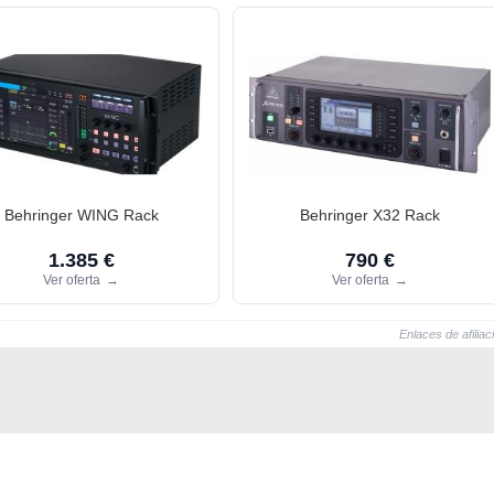
Behringer WING Rack
Behringer X32 Rack
1.385 €
790 €
Ver oferta
→
Ver oferta
→
Enlaces de afiliac