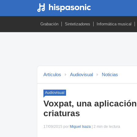
Grabación
Sintetizadores
Informática musical
Artículos
Audiovisual
Noticias
Audiovisual
Voxpat, una aplicación
criaturas
17/09/2015 por
Miguel Isaza
| 2 min de lectura