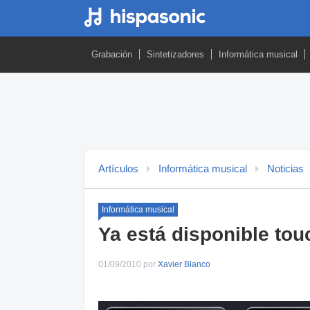
Grabación
Sintetizadores
Informática musical
Artículos
Informática musical
Noticias
Informática musical
Ya está disponible tou
01/09/2010 por
Xavier Blanco