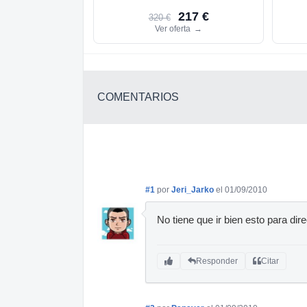
217 €
320 €
Ver oferta
→
COMENTARIOS
#1
por
Jeri_Jarko
el 01/09/2010
No tiene que ir bien esto para dire
Responder
Citar