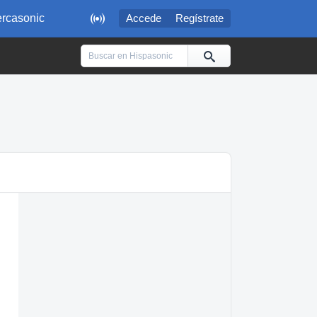

rcasonic
Accede
Regístrate