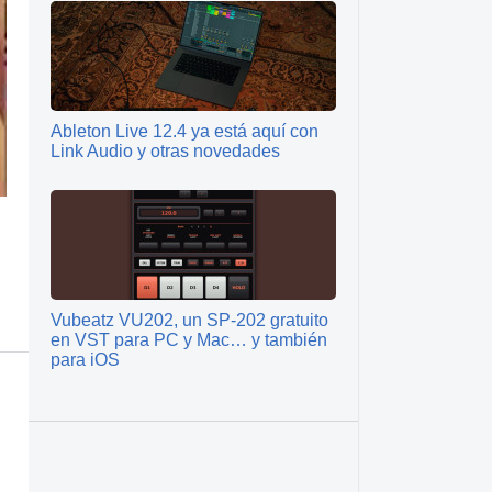
Ableton Live 12.4 ya está aquí con
Link Audio y otras novedades
Vubeatz VU202, un SP‑202 gratuito
en VST para PC y Mac… y también
para iOS