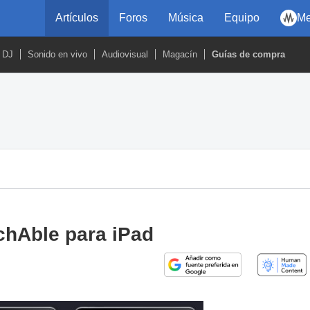
Artículos
Foros
Música
Equipo
Me
DJ
Sonido en vivo
Audiovisual
Magacín
Guías de compra
chAble para iPad