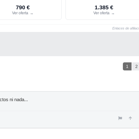
790 €
1.385 €
Ver oferta
→
Ver oferta
→
Enlaces de afiliac
1
2
ctos ni nada...