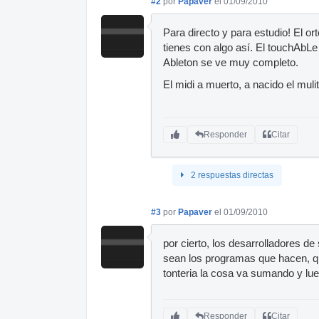
#2
por
Papaver
el 01/09/2010
Para directo y para estudio! El or
tienes con algo así. El touchAbL
Ableton se ve muy completo.
El midi a muerto, a nacido el mul
Responder
Citar
2 respuestas directas
#3
por
Papaver
el 01/09/2010
por cierto, los desarrolladores d
sean los programas que hacen, q
tonteria la cosa va sumando y lue
Responder
Citar