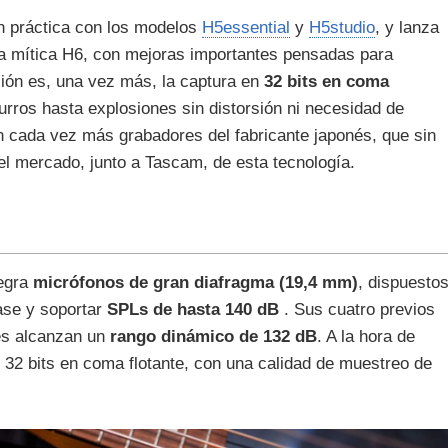
en práctica con los modelos
H5essential
y
H5studio
, y lanza
 la mítica H6, con mejoras importantes pensadas para
nción es, una vez más, la captura en
32 bits en coma
rros hasta explosiones sin distorsión ni necesidad de
n cada vez más grabadores del fabricante japonés, que sin
l mercado, junto a Tascam, de esta tecnología.
tegra
micrófonos de gran diafragma (19,4 mm)
, dispuesto
ase y soportar
SPLs de hasta 140 dB
. Sus cuatro previos
les alcanzan un
rango dinámico de 132 dB
. A la hora de
o 32 bits en coma flotante, con una calidad de muestreo de