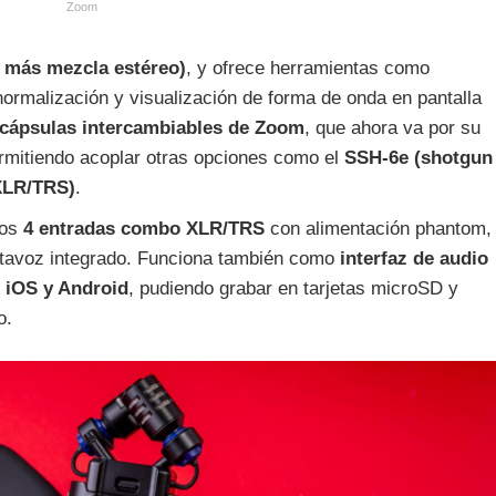
Zoom
s más mezcla estéreo)
, y ofrece herramientas como
, normalización y visualización de forma de onda en pantalla
cápsulas intercambiables de Zoom
, que ahora va por su
ermitiendo acoplar otras opciones como el
SSH‑6e (shotgun
 XLR/TRS)
.
mos
4 entradas combo XLR/TRS
con alimentación phantom,
 altavoz integrado. Funciona también como
interfaz de audio
 iOS y Android
, pudiendo grabar en tarjetas microSD y
o.