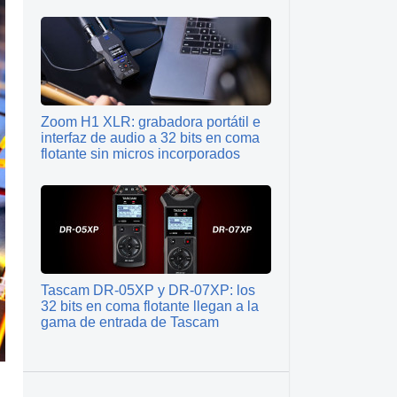
Zoom H1 XLR: grabadora portátil e
interfaz de audio a 32 bits en coma
flotante sin micros incorporados
Tascam DR-05XP y DR-07XP: los
32 bits en coma flotante llegan a la
gama de entrada de Tascam