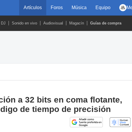
Artículos
Foros
Música
Equipo
Me
DJ
Sonido en vivo
Audiovisual
Magacín
Guías de compra
ón a 32 bits en coma flotante,
ódigo de tiempo de precisión