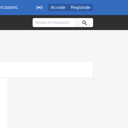

rcasonic
Accede
Regístrate