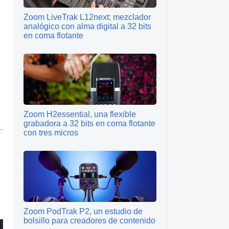
Zoom LiveTrak L12next: mezclador
analógico con alma digital a 32 bits
en coma flotante
Zoom H2essential, una flexible
grabadora a 32 bits en coma flotante
con tres micros
s
Zoom PodTrak P2, un estudio de
bolsillo para creadores de contenido