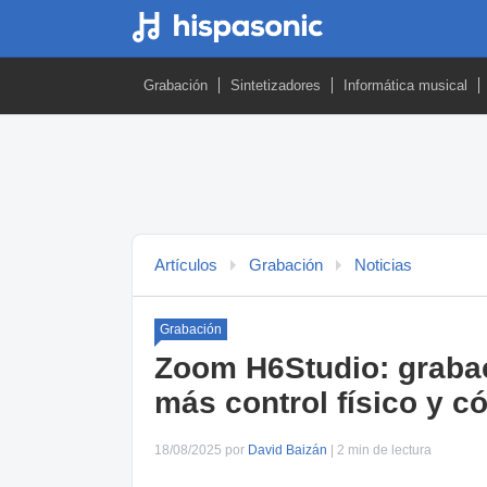
Grabación
Sintetizadores
Informática musical
Artículos
Grabación
Noticias
Grabación
Zoom H6Studio: grabaci
más control físico y c
18/08/2025 por
David Baizán
| 2 min de lectura