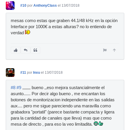
#10
por
AnthonyClass
el 13/07/2018
mesas como estas que graben 44.1/48 kHz en la opción
Interface por 1000€ a estas alturas? no lo entiendo de
verdad
#11
por
Inxu
el 13/07/2018
#8
#9
,,,,,,, bueno ,,eso mejora sustancialmente el
asunto...... Por decir algo bueno , me encantan los
botones de monitorizacion independiente en las salidas
aux.... pero me sigue pareciendo una maravilla como
grabadora "portatil" (parece bastante compacta y ligera
para la cantidad de canales que lleva) mas que como
mesa de directo , para eso la veo limitadita.