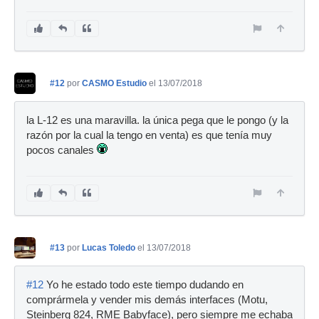
#12
por
CASMO Estudio
el 13/07/2018
la L-12 es una maravilla. la única pega que le pongo (y la
razón por la cual la tengo en venta) es que tenía muy
pocos canales
#13
por
Lucas Toledo
el 13/07/2018
#12
Yo he estado todo este tiempo dudando en
comprármela y vender mis demás interfaces (Motu,
Steinberg 824, RME Babyface), pero siempre me echaba