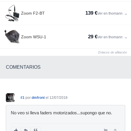
139 €
Zoom F2-BT
Ver en thomann
→
29 €
Zoom WSU-1
Ver en thomann
→
Enlaces de afiliación
COMENTARIOS
#1
por
dmfront
el 12/07/2018
No veo si lleva faders motorizados...supongo que no.