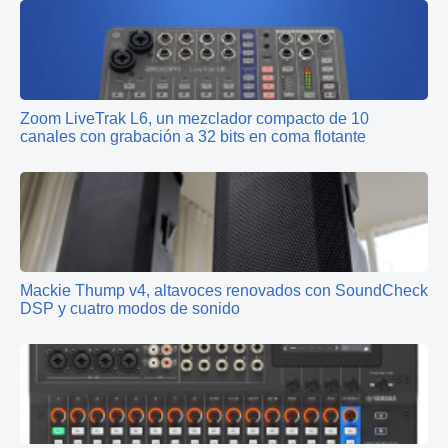
Zoom LiveTrak L6, un mezclador compacto de 10
canales con grabación a 32 bits en coma flotante
Mackie Thump v4, altavoces renovados con SoundCheck
DSP y cuatro modos de sonido