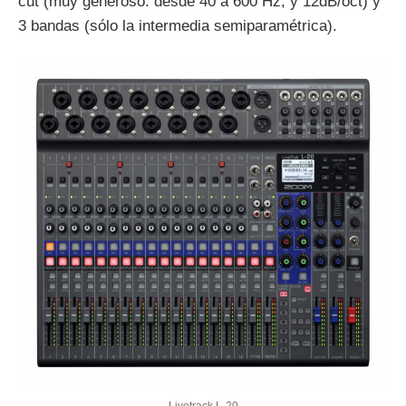
cut (muy generoso: desde 40 a 600 Hz, y 12dB/oct) y
3 bandas (sólo la intermedia semiparamétrica).
Livetrack L-20