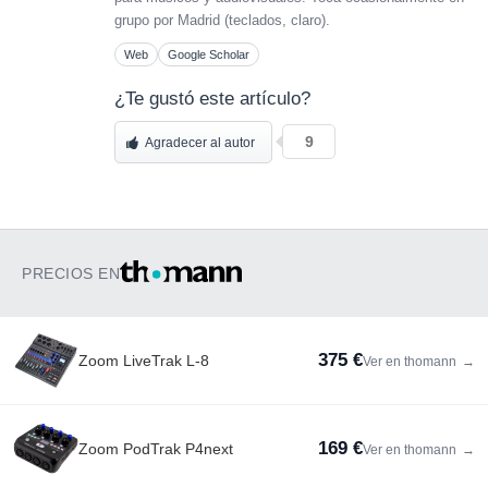
grupo por Madrid (teclados, claro).
Web
Google Scholar
¿Te gustó este artículo?
9
Agradecer al autor
PRECIOS EN
375 €
Zoom LiveTrak L-8
Ver en thomann
→
169 €
Zoom PodTrak P4next
Ver en thomann
→