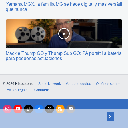
Yamaha MGX, la familia MG se hace digital y más versátil
que nunca
Mackie Thump GO y Thump Sub GO: PA portátil a batería
para pequeñas actuaciones
© 2026
Hispasonic
Sonic Network
Vende tu equipo
Quiénes somos
Avisos legales
Contacto
X