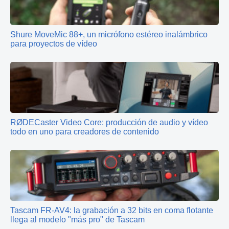
Shure MoveMic 88+, un micrófono estéreo inalámbrico
para proyectos de vídeo
RØDECaster Video Core: producción de audio y vídeo
todo en uno para creadores de contenido
Tascam FR-AV4: la grabación a 32 bits en coma flotante
llega al modelo "más pro" de Tascam