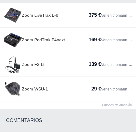
375 €
Zoom LiveTrak L-8
Ver en thomann
→
169 €
Zoom PodTrak P4next
Ver en thomann
→
139 €
Zoom F2-BT
Ver en thomann
→
29 €
Zoom WSU-1
Ver en thomann
→
Enlaces de afiliación
COMENTARIOS