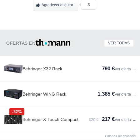
3
Agradecer al autor
OFERTAS EN
VER TODAS
790 €
Behringer X32 Rack
Ver oferta
→
1.385 €
Behringer WING Rack
Ver oferta
→
-32%
217 €
Behringer X-Touch Compact
320 €
Ver oferta
→
Enlaces de afiliación