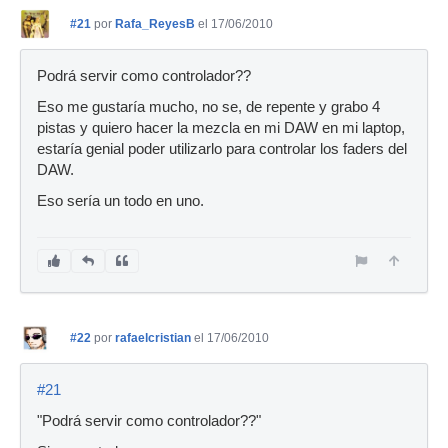
#21
por
Rafa_ReyesB
el 17/06/2010
Podrá servir como controlador??
Eso me gustaría mucho, no se, de repente y grabo 4
pistas y quiero hacer la mezcla en mi DAW en mi laptop,
estaría genial poder utilizarlo para controlar los faders del
DAW.
Eso sería un todo en uno.
#22
por
rafaelcristian
el 17/06/2010
#21
"Podrá servir como controlador??"