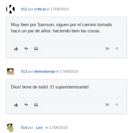
#12
por
critical
el 17/06/2010
Muy bien por Samson, siguen por el camino tomado
hace un par de años: haciendo bien las cosas.
#13
por
demoniorojo
el 17/06/2010
Dios! tiene de todo! :O superinteresante!
#14
por
_Leo_
el 17/06/2010