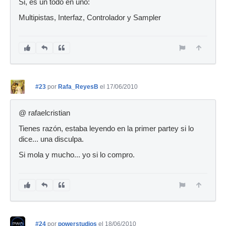
Si, es un todo en uno:
Multipistas, Interfaz, Controlador y Sampler
#23
por
Rafa_ReyesB
el 17/06/2010
@ rafaelcristian
Tienes razón, estaba leyendo en la primer partey si lo
dice... una disculpa.
Si mola y mucho... yo si lo compro.
#24
por
powerstudios
el 18/06/2010