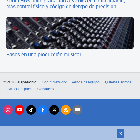
Zoom H6Studio: grabación a 32 bits en coma flotante,
más control físico y código de tiempo de precisión
Fases en una producción musical
© 2026
Hispasonic
Sonic Network
Vende tu equipo
Quiénes somos
Avisos legales
Contacto
X